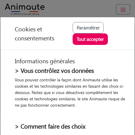
Paramétrer
Cookies et
Trouvez votre gardien idéal !
consentements
Tout accepter
Informations générales
Garde
Garde
Promenades
Promenades
chez le Pet Sitter
chez le Pet Sitter
> Vous contrôlez vos données
Visites
Visites
Vous pouvez contrôler la façon dont Animaute utilise les
cookies et les technologies similaires en faisant des choix ci-
dessous. Notez que si vous désactivez complètement les
cookies et technologies similaires, le site Animaute risque de
ne pas fonctionner correctement.
Pour quel animal ?
> Comment faire des choix