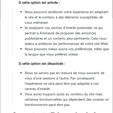
Si cette option est activée :
Trouver mon Pet Sitter
Nous pouvons améliorer votre expérience en adaptant
le site et le contenu à des éléments susceptibles de
vous intéresser.
Ils analysent vos centres d'intérêt potentiels, ce qui
Garde animaux
France
Bretagne
Ille-et-Vilaine
Redon
permet à Animaute de proposer des annonces
publicitaires et un contenu plus pertinents. Cela nous
aidera à améliorer les performances de notre site Web.
Nous pouvons mieux suivre vos préférences, telles que
Nos dog sitters à Redon
la langue que vous préférez utiliser.
Si cette option est désactivée :
Nous ne serons pas en mesure de nous souvenir de
vous d'une sessions à l'autre. Par conséquent,
l'expérience ne sera peut-être pas adaptée à vos
centres d'intérêt.
Vous aurez toujours accès au contenu du site mais
certaines fonctionnalités qui dépendent des cookies ne
fonctionneront peut-être pas.