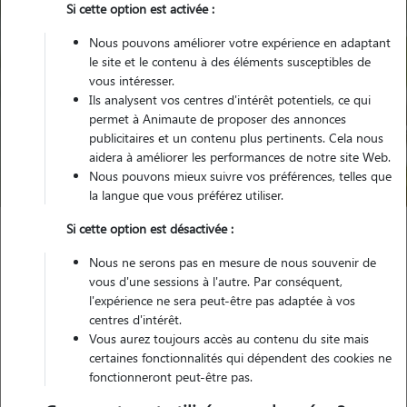
Si cette option est activée :
Nous pouvons améliorer votre expérience en adaptant
le site et le contenu à des éléments susceptibles de
vous intéresser.
Ils analysent vos centres d'intérêt potentiels, ce qui
Pour quel animal ?
permet à Animaute de proposer des annonces
publicitaires et un contenu plus pertinents. Cela nous
aidera à améliorer les performances de notre site Web.
Trouver mon Pet Sitter
Nous pouvons mieux suivre vos préférences, telles que
la langue que vous préférez utiliser.
Si cette option est désactivée :
Garde animaux
France
Normandie
Seine-Maritime
Nous ne serons pas en mesure de nous souvenir de
Bosc-le-Hard
vous d'une sessions à l'autre. Par conséquent,
l'expérience ne sera peut-être pas adaptée à vos
centres d'intérêt.
Vous aurez toujours accès au contenu du site mais
Nos promeneurs et familles d'accueil
certaines fonctionnalités qui dépendent des cookies ne
fonctionneront peut-être pas.
à Bosc-le-Hard (76850)