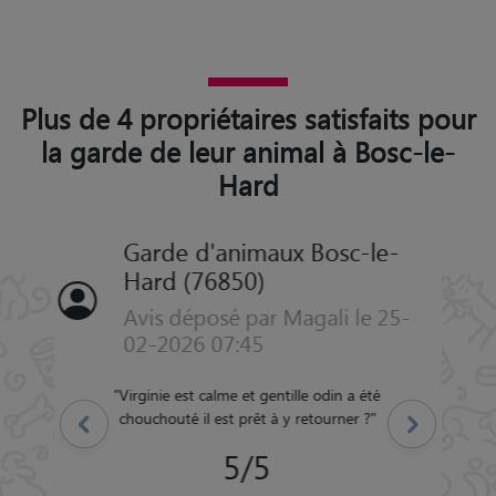
Plus de 4 propriétaires satisfaits pour
la garde de leur animal à Bosc-le-
Hard
Garde d'animaux Bosc-le-
Hard (76850)
Avis déposé par Lucile le 29-08-
2025 19:57
"
Merci à Camille d'avoir pris soins de nos
matous ? nous ferons de nouveau appel à
Précédent
Suivant
elle dans le futur ! ?
"
5/5