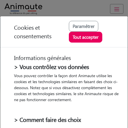
GARDE ANIMAUX à Bosc-le-Hard : Garde chien et chat en
Paramétrer
Cookies et
famille ou à domicile, visites et promenades
consentements
Tout accepter
Trouvez une garde animaux à
Bosc-le-Hard
Informations générales
Parmi nos 2 pet-sitters à Bosc-le-
> Vous contrôlez vos données
Hard
Vous pouvez contrôler la façon dont Animaute utilise les
cookies et les technologies similaires en faisant des choix ci-
dessous. Notez que si vous désactivez complètement les
cookies et technologies similaires, le site Animaute risque de
ne pas fonctionner correctement.
Garde
Garde
Promenades
Promenades
chez le Pet Sitter
chez le Pet Sitter
Visites
Visites
> Comment faire des choix