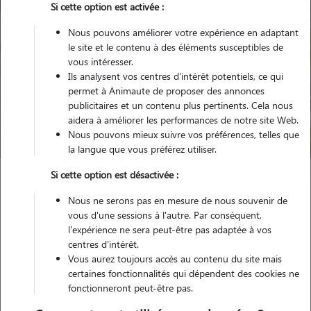
Si cette option est activée :
Nous pouvons améliorer votre expérience en adaptant
le site et le contenu à des éléments susceptibles de
vous intéresser.
Ils analysent vos centres d'intérêt potentiels, ce qui
Pour quel animal ?
permet à Animaute de proposer des annonces
publicitaires et un contenu plus pertinents. Cela nous
aidera à améliorer les performances de notre site Web.
Trouver mon Pet Sitter
Nous pouvons mieux suivre vos préférences, telles que
la langue que vous préférez utiliser.
Si cette option est désactivée :
Garde animaux
France
Centre-Val-de-Loire
Indre
Nous ne serons pas en mesure de nous souvenir de
Châtillon-sur-Indre
vous d'une sessions à l'autre. Par conséquent,
l'expérience ne sera peut-être pas adaptée à vos
centres d'intérêt.
Vous aurez toujours accès au contenu du site mais
Nos promeneurs et familles d'accueil
certaines fonctionnalités qui dépendent des cookies ne
fonctionneront peut-être pas.
à Châtillon-sur-Indre (36700)