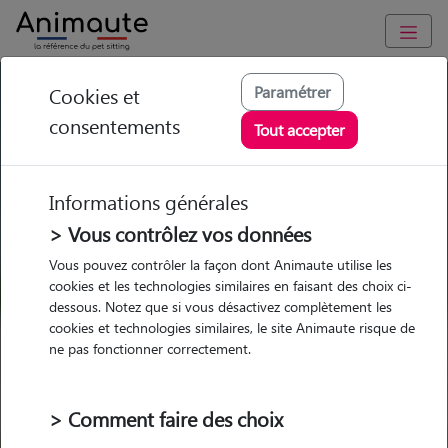
GARDE ANIMAUX à Châtillon-sur-Indre : Garde chien et chat
Paramétrer
Cookies et
en famille ou à domicile, visites et promenades
consentements
Tout accepter
Trouvez une garde animaux à
Châtillon-sur-Indre
Informations générales
Parmi nos 1 pet-sitters à Châtillon-
> Vous contrôlez vos données
sur-Indre
Vous pouvez contrôler la façon dont Animaute utilise les
cookies et les technologies similaires en faisant des choix ci-
dessous. Notez que si vous désactivez complètement les
cookies et technologies similaires, le site Animaute risque de
ne pas fonctionner correctement.
Garde
Garde
Promenades
Promenades
chez le Pet Sitter
chez le Pet Sitter
Visites
Visites
> Comment faire des choix