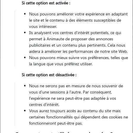
Si cette option est activée :
Nous pouvons améliorer votre expérience en adaptant
le site et le contenu à des éléments susceptibles de
Pour quel animal ?
vous intéresser.
Ils analysent vos centres d'intérêt potentiels, ce qui
permet à Animaute de proposer des annonces
Trouver mon Pet Sitter
publicitaires et un contenu plus pertinents. Cela nous
aidera à améliorer les performances de notre site Web.
Nous pouvons mieux suivre vos préférences, telles que
la langue que vous préférez utiliser.
Garde animaux
France
Hauts-de-France
Nord
Croix
Si cette option est désactivée :
Nous ne serons pas en mesure de nous souvenir de
Nos familles d'accueil à Croix (59170)
vous d'une sessions à l'autre. Par conséquent,
l'expérience ne sera peut-être pas adaptée à vos
centres d'intérêt.
Vous aurez toujours accès au contenu du site mais
certaines fonctionnalités qui dépendent des cookies ne
fonctionneront peut-être pas.