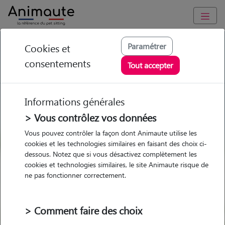
GARDE ANIMAUX à Croix : Garde chien et chat en famille ou à
Paramétrer
Cookies et
domicile, visites et promenades
consentements
Tout accepter
Trouvez une garde animaux à
Croix
Informations générales
Parmi nos 18 pet-sitters à Croix
> Vous contrôlez vos données
Vous pouvez contrôler la façon dont Animaute utilise les
cookies et les technologies similaires en faisant des choix ci-
dessous. Notez que si vous désactivez complètement les
cookies et technologies similaires, le site Animaute risque de
Garde
Garde
Promenades
Promenades
ne pas fonctionner correctement.
chez le Pet Sitter
chez le Pet Sitter
Visites
Visites
> Comment faire des choix