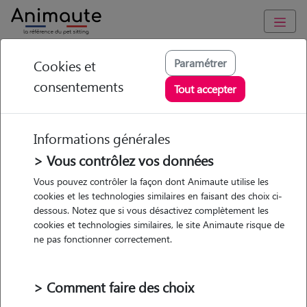
Animaute
/
Hauts-de-France
/
Nord
/
Croix
Paramétrer
Cookies et
consentements
Amandine - Petsitter
Tout accepter
à Croix
Informations générales
> Vous contrôlez vos données
Vous pouvez contrôler la façon dont Animaute utilise les
5
/5
(
7 avis
)
cookies et les technologies similaires en faisant des choix ci-
dessous. Notez que si vous désactivez complètement les
• 28 ans
cookies et technologies similaires, le site Animaute risque de
Garde
ne pas fonctionner correctement.
chez le Pet Sitter
> Comment faire des choix