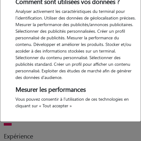
Comment sont utilisées vos données ?
Analyser activement les caractéristiques du terminal pour
l'identification. Utiliser des données de géolocalisation précises.
Mesurer la performance des publicités/annonces publicitaires.
Sélectionner des publicités personnalisées. Créer un profil
personnalisé de publicités. Mesurer la performance du
contenu. Développer et améliorer les produits. Stocker et/ou
Motivation
accéder à des informations stockées sur un terminal.
Sélectionner du contenu personnalisé. Sélectionner des
publicités standard. Créer un profil pour afficher un contenu
bonjour! je m'appelle amandine et j'éprouve un amour inconditionnel
personnalisé. Exploiter des études de marché afin de générer
pour les animaux. j'ai grandi en présence d'eux, notamment avec des
des données d'audience.
chiens. je serai ravie de pouvoir vous aider à prendre soin de votre
Mesurer les performances
animal ou de vos animaux, les emmener en promenade, jouer avec
eux, tout ce qui fera leur bonheur et également le vôtre! je reste bien
Vous pouvez consentir à l'utilisation de ces technologies en
sûr ouverte à d'autres divers services dont vous auriez besoin. a
cliquant sur « Tout accepter »
bientôt j'espère!
Expérience