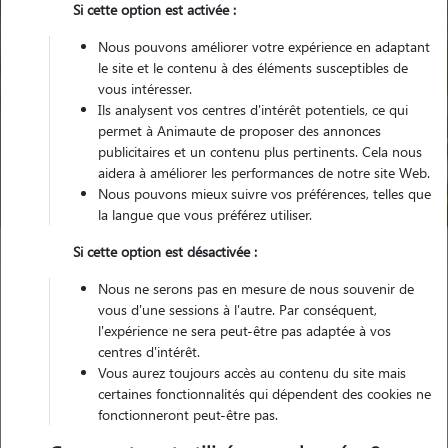
Si cette option est activée :
Nous pouvons améliorer votre expérience en adaptant
le site et le contenu à des éléments susceptibles de
vous intéresser.
Ils analysent vos centres d'intérêt potentiels, ce qui
Pour quel animal ?
permet à Animaute de proposer des annonces
publicitaires et un contenu plus pertinents. Cela nous
aidera à améliorer les performances de notre site Web.
Trouver mon Pet Sitter
Nous pouvons mieux suivre vos préférences, telles que
la langue que vous préférez utiliser.
Si cette option est désactivée :
Garde animaux
France
Normandie
Seine-Maritime
Nous ne serons pas en mesure de nous souvenir de
Gaillefontaine
vous d'une sessions à l'autre. Par conséquent,
l'expérience ne sera peut-être pas adaptée à vos
centres d'intérêt.
Vous aurez toujours accès au contenu du site mais
certaines fonctionnalités qui dépendent des cookies ne
Plus de 1 propriétaires satisfaits pour
fonctionneront peut-être pas.
la garde de leur animal à