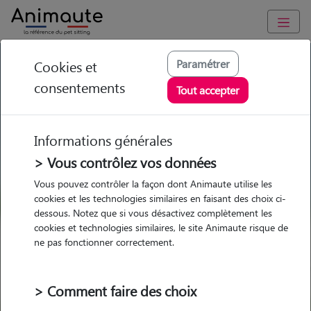
GARDE ANIMAUX à Gaillefontaine : Garde chien et chat en
Paramétrer
Cookies et
famille ou à domicile, visites et promenades
consentements
Tout accepter
Trouvez une garde animaux à
Gaillefontaine
Informations générales
Parmi nos pet-sitters à
> Vous contrôlez vos données
Gaillefontaine
Vous pouvez contrôler la façon dont Animaute utilise les
cookies et les technologies similaires en faisant des choix ci-
dessous. Notez que si vous désactivez complètement les
cookies et technologies similaires, le site Animaute risque de
ne pas fonctionner correctement.
Garde
Garde
Promenades
Promenades
chez le Pet Sitter
chez le Pet Sitter
Visites
Visites
> Comment faire des choix