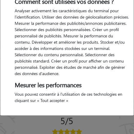
Comment sont utilisées vos données ?
Gaillefontaine
Analyser activement les caractéristiques du terminal pour
l'identification. Utiliser des données de géolocalisation précises.
Mesurer la performance des publicités/annonces publicitaires.
Garde d'animaux
Sélectionner des publicités personnalisées. Créer un profil
Gaillefontaine (76870)
personnalisé de publicités. Mesurer la performance du
Avis déposé par Laurianne le 14-
contenu. Développer et améliorer les produits. Stocker et/ou
06-2026 06:25
accéder à des informations stockées sur un terminal.
Sélectionner du contenu personnalisé. Sélectionner des
publicités standard. Créer un profil pour afficher un contenu
"
Thyphaine est une très bonne garde Joey
personnalisé. Exploiter des études de marché afin de générer
très peureux s'est très bien adapté chez elle
des données d'audience.
il était comme chez lui nous avons eu des
nouvelles et photos tous les jours elle a
Mesurer les performances
Précédent
Suivant
même réussi à lui donner ses médicaments
Vous pouvez consentir à l'utilisation de ces technologies en
ce qui vraiment pas facile je recommande
cliquant sur « Tout accepter »
vivement sa garde , et n'hésiterai pas à lui
confier Joey si besoin
"
5/5