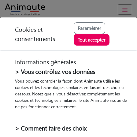
GARDE ANIMAUX à Moisdon-la-Rivière : Garde chien et chat
Paramétrer
Cookies et
en famille ou à domicile, visites et promenades
consentements
Tout accepter
Trouvez une garde animaux à
Moisdon-la-Rivière
Informations générales
Parmi nos 6 pet-sitters à Moisdon-
> Vous contrôlez vos données
la-Rivière
Vous pouvez contrôler la façon dont Animaute utilise les
cookies et les technologies similaires en faisant des choix ci-
dessous. Notez que si vous désactivez complètement les
cookies et technologies similaires, le site Animaute risque de
ne pas fonctionner correctement.
Garde
Garde
Promenades
Promenades
chez le Pet Sitter
chez le Pet Sitter
Visites
Visites
> Comment faire des choix