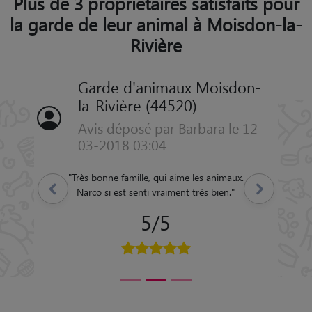
Plus de 3 propriétaires satisfaits pour
la garde de leur animal à Moisdon-la-
Rivière
Garde d'animaux Moisdon-
la-Rivière (44520)
Avis déposé par Barbara le 12-
03-2018 03:04
"
Très bonne famille, qui aime les animaux.
Précédent
Suivant
Narco si est senti vraiment très bien.
"
5/5