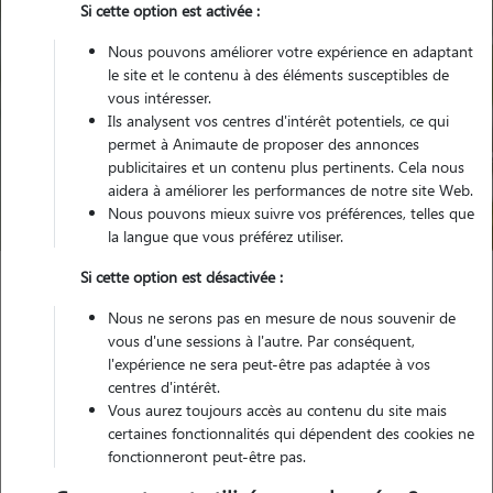
Si cette option est activée :
Nous pouvons améliorer votre expérience en adaptant
le site et le contenu à des éléments susceptibles de
vous intéresser.
Ils analysent vos centres d'intérêt potentiels, ce qui
Pour quel animal ?
permet à Animaute de proposer des annonces
publicitaires et un contenu plus pertinents. Cela nous
aidera à améliorer les performances de notre site Web.
Trouver mon Pet Sitter
Nous pouvons mieux suivre vos préférences, telles que
la langue que vous préférez utiliser.
Si cette option est désactivée :
Garde animaux
France
Pays-de-la-Loire
Nous ne serons pas en mesure de nous souvenir de
Loire-Atlantique
Moisdon-la-Rivière
vous d'une sessions à l'autre. Par conséquent,
l'expérience ne sera peut-être pas adaptée à vos
centres d'intérêt.
Vous aurez toujours accès au contenu du site mais
Nos promeneurs et familles d'accueil
certaines fonctionnalités qui dépendent des cookies ne
fonctionneront peut-être pas.
à Moisdon-la-Rivière (44520)