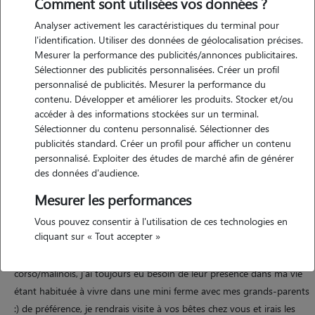
Comment sont utilisées vos données ?
Analyser activement les caractéristiques du terminal pour
l'identification. Utiliser des données de géolocalisation précises.
Motivation
Mesurer la performance des publicités/annonces publicitaires.
Sélectionner des publicités personnalisées. Créer un profil
personnalisé de publicités. Mesurer la performance du
bonjour à toutes et tous, j'ai l'envie de mettre ce besoin et cet amour
contenu. Développer et améliorer les produits. Stocker et/ou
des bêtes aux services des maîtres et maîtresses car je ne sais que
accéder à des informations stockées sur un terminal.
trop bien le stress que cela représente de devoir partir sans mon
Sélectionner du contenu personnalisé. Sélectionner des
animal de compagnie et ne pas savoir où le faire garder et le besoin
publicités standard. Créer un profil pour afficher un contenu
d'avoir suffisamment confiance à la personne j'espère que je serais la
personnalisé. Exploiter des études de marché afin de générer
bonne personne pour vous !
des données d'audience.
Mesurer les performances
Vous pouvez consentir à l'utilisation de ces technologies en
Expérience
cliquant sur « Tout accepter »
aimant les animaux, j'ai moi-même 1 chaton et un chien cane
corso/malinois, j'ai toujours eu besoin de leur présence dans ma vie
étant habituée à vivre dans une mini ferme avec mes grands-parents
:) de préférence, je rendrais visite à vos bêtes chez vous et irais les