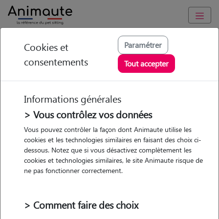
Animaute
/
Pays-de-la-Loire
/
Loire-Atlantique
/
Moisdon-la-Rivière
Paramétrer
Cookies et
consentements
Marion - Petsitter à
Tout accepter
MOISDON LA
RIVIERE
Informations générales
> Vous contrôlez vos données
Vous pouvez contrôler la façon dont Animaute utilise les
cookies et les technologies similaires en faisant des choix ci-
• 27 ans
dessous. Notez que si vous désactivez complètement les
cookies et technologies similaires, le site Animaute risque de
ne pas fonctionner correctement.
> Comment faire des choix
2 animaux
Maison