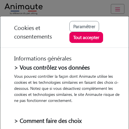
GARDE ANIMAUX à Tournon-Saint-Martin : Garde chien et
Paramétrer
Cookies et
chat en famille ou à domicile, visites et promenades
consentements
Tout accepter
Trouvez une garde animaux à
Tournon-Saint-Martin
Informations générales
Parmi nos 1 pet-sitters à Tournon-
> Vous contrôlez vos données
Saint-Martin
Vous pouvez contrôler la façon dont Animaute utilise les
cookies et les technologies similaires en faisant des choix ci-
dessous. Notez que si vous désactivez complètement les
cookies et technologies similaires, le site Animaute risque de
ne pas fonctionner correctement.
Garde
Garde
Promenades
Promenades
chez le Pet Sitter
chez le Pet Sitter
Visites
Visites
> Comment faire des choix