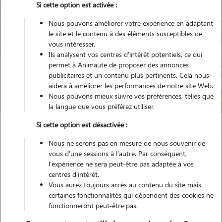
Si cette option est activée :
Nous pouvons améliorer votre expérience en adaptant
le site et le contenu à des éléments susceptibles de
vous intéresser.
Ils analysent vos centres d'intérêt potentiels, ce qui
Pour quel animal ?
permet à Animaute de proposer des annonces
publicitaires et un contenu plus pertinents. Cela nous
aidera à améliorer les performances de notre site Web.
Trouver mon Pet Sitter
Nous pouvons mieux suivre vos préférences, telles que
la langue que vous préférez utiliser.
Si cette option est désactivée :
Garde animaux
France
Centre-Val-de-Loire
Indre
Nous ne serons pas en mesure de nous souvenir de
Tournon-Saint-Martin
vous d'une sessions à l'autre. Par conséquent,
l'expérience ne sera peut-être pas adaptée à vos
centres d'intérêt.
Vous aurez toujours accès au contenu du site mais
Nos promeneurs et familles d'accueil
certaines fonctionnalités qui dépendent des cookies ne
fonctionneront peut-être pas.
à Tournon-Saint-Martin (36220)