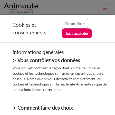
Paramétrer
Cookies et
Trouvez votre gardien idéal !
consentements
Tout accepter
Informations générales
Garde
Garde
Promenades
Promenades
chez le Pet Sitter
chez le Pet Sitter
> Vous contrôlez vos données
Visites
Visites
Vous pouvez contrôler la façon dont Animaute utilise les
cookies et les technologies similaires en faisant des choix ci-
dessous. Notez que si vous désactivez complètement les
cookies et technologies similaires, le site Animaute risque de
ne pas fonctionner correctement.
Pour quel animal ?
> Comment faire des choix