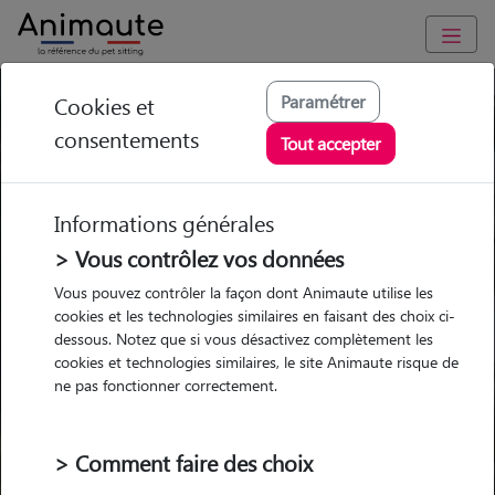
Paramétrer
Cookies et
Trouvez votre gardien idéal !
consentements
Tout accepter
Informations générales
Garde
Garde
Promenades
Promenades
chez le Pet Sitter
chez le Pet Sitter
> Vous contrôlez vos données
Visites
Visites
Vous pouvez contrôler la façon dont Animaute utilise les
cookies et les technologies similaires en faisant des choix ci-
dessous. Notez que si vous désactivez complètement les
cookies et technologies similaires, le site Animaute risque de
ne pas fonctionner correctement.
Pour quel animal ?
> Comment faire des choix