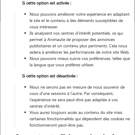
Si cette option est activée :
Trouver mon Pet Sitter
Nous pouvons améliorer votre expérience en adaptant
le site et le contenu à des éléments susceptibles de
vous intéresser.
Ils analysent vos centres d'intérêt potentiels, ce qui
Garde animaux
France
Hauts-de-France
Calvados
permet à Animaute de proposer des annonces
Douvres-la-Délivrande
publicitaires et un contenu plus pertinents. Cela nous
aidera à améliorer les performances de notre site Web.
Nous pouvons mieux suivre vos préférences, telles que
la langue que vous préférez utiliser.
Nos gardiens à Douvres-la-
Si cette option est désactivée :
Délivrande
Nous ne serons pas en mesure de nous souvenir de
vous d'une sessions à l'autre. Par conséquent,
l'expérience ne sera peut-être pas adaptée à vos
centres d'intérêt.
Vous aurez toujours accès au contenu du site mais
certaines fonctionnalités qui dépendent des cookies ne
fonctionneront peut-être pas.