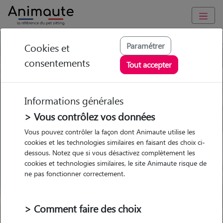
Paramétrer
Cookies et
Trouvez votre gardien idéal !
consentements
Tout accepter
Informations générales
Garde
Garde
Promenades
Promenades
chez le Pet Sitter
chez le Pet Sitter
> Vous contrôlez vos données
Visites
Visites
Vous pouvez contrôler la façon dont Animaute utilise les
cookies et les technologies similaires en faisant des choix ci-
dessous. Notez que si vous désactivez complètement les
cookies et technologies similaires, le site Animaute risque de
ne pas fonctionner correctement.
Pour quel animal ?
> Comment faire des choix