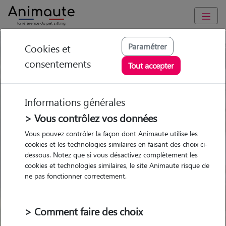
Paramétrer
Cookies et
Trouvez votre gardien idéal !
consentements
Tout accepter
Informations générales
Garde
Garde
Promenades
Promenades
chez le Pet Sitter
chez le Pet Sitter
> Vous contrôlez vos données
Visites
Visites
Vous pouvez contrôler la façon dont Animaute utilise les
cookies et les technologies similaires en faisant des choix ci-
dessous. Notez que si vous désactivez complètement les
cookies et technologies similaires, le site Animaute risque de
ne pas fonctionner correctement.
Pour quel animal ?
> Comment faire des choix