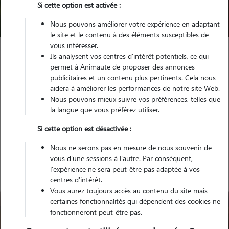
Si cette option est activée :
Trouver mon Pet Sitter
Nous pouvons améliorer votre expérience en adaptant
le site et le contenu à des éléments susceptibles de
vous intéresser.
Ils analysent vos centres d'intérêt potentiels, ce qui
Garde animaux
France
Occitanie
Lozère
permet à Animaute de proposer des annonces
Le Collet-de-Dèze
publicitaires et un contenu plus pertinents. Cela nous
aidera à améliorer les performances de notre site Web.
Nous pouvons mieux suivre vos préférences, telles que
la langue que vous préférez utiliser.
Nos gardiens à Le Collet-de-
Si cette option est désactivée :
Dèze
Nous ne serons pas en mesure de nous souvenir de
vous d'une sessions à l'autre. Par conséquent,
l'expérience ne sera peut-être pas adaptée à vos
centres d'intérêt.
Vous aurez toujours accès au contenu du site mais
certaines fonctionnalités qui dépendent des cookies ne
fonctionneront peut-être pas.