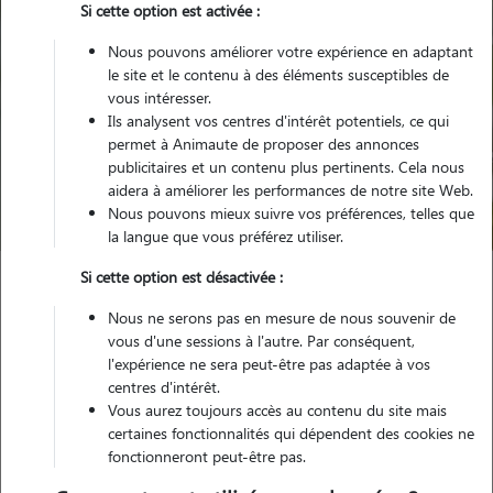
Si cette option est activée :
Nous pouvons améliorer votre expérience en adaptant
le site et le contenu à des éléments susceptibles de
vous intéresser.
Ils analysent vos centres d'intérêt potentiels, ce qui
Pour quel animal ?
permet à Animaute de proposer des annonces
publicitaires et un contenu plus pertinents. Cela nous
aidera à améliorer les performances de notre site Web.
Trouver mon Pet Sitter
Nous pouvons mieux suivre vos préférences, telles que
la langue que vous préférez utiliser.
Si cette option est désactivée :
Garde animaux
France
Occitanie
Lozère
Nous ne serons pas en mesure de nous souvenir de
Le Collet-de-Dèze
vous d'une sessions à l'autre. Par conséquent,
l'expérience ne sera peut-être pas adaptée à vos
centres d'intérêt.
Vous aurez toujours accès au contenu du site mais
Nos promeneurs et familles d'accueil
certaines fonctionnalités qui dépendent des cookies ne
fonctionneront peut-être pas.
à Le Collet-de-Dèze (48160)