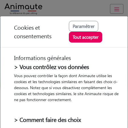
GARDE ANIMAUX à Le Collet-de-Dèze : Garde chien et chat en
Paramétrer
Cookies et
famille ou à domicile, visites et promenades
consentements
Tout accepter
Trouvez une garde animaux à
Le Collet-de-Dèze
Informations générales
Parmi nos 2 pet-sitters à Le Collet-
> Vous contrôlez vos données
de-Dèze
Vous pouvez contrôler la façon dont Animaute utilise les
cookies et les technologies similaires en faisant des choix ci-
dessous. Notez que si vous désactivez complètement les
cookies et technologies similaires, le site Animaute risque de
ne pas fonctionner correctement.
Garde
Garde
Promenades
Promenades
chez le Pet Sitter
chez le Pet Sitter
Visites
Visites
> Comment faire des choix