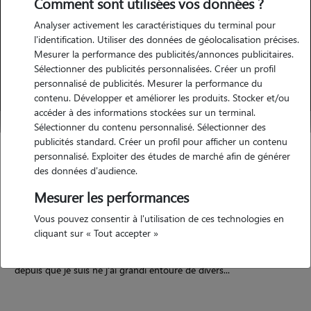
Comment sont utilisées vos données ?
Analyser activement les caractéristiques du terminal pour
l'identification. Utiliser des données de géolocalisation précises.
Mesurer la performance des publicités/annonces publicitaires.
Sélectionner des publicités personnalisées. Créer un profil
personnalisé de publicités. Mesurer la performance du
contenu. Développer et améliorer les produits. Stocker et/ou
accéder à des informations stockées sur un terminal.
Sélectionner du contenu personnalisé. Sélectionner des
publicités standard. Créer un profil pour afficher un contenu
Lea
personnalisé. Exploiter des études de marché afin de générer
des données d'audience.
Pailhes 34490
Mesurer les performances
appartement
Vous pouvez consentir à l'utilisation de ces technologies en
cliquant sur « Tout accepter »
5/5 (1 avis)
depuis que je suis né j'ai grandi entouré de divers...