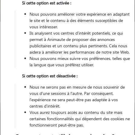
Si cette option est activée :
Trouver mon Pet Sitter
Nous pouvons améliorer votre expérience en adaptant
le site et le contenu à des éléments susceptibles de
vous intéresser.
Ils analysent vos centres d'intérêt potentiels, ce qui
Garde animaux
France
Occitanie
Hérault
permet à Animaute de proposer des annonces
Lignan-sur-Orb
publicitaires et un contenu plus pertinents. Cela nous
aidera à améliorer les performances de notre site Web.
Nous pouvons mieux suivre vos préférences, telles que
la langue que vous préférez utiliser.
Nos gardiens à Lignan-sur-Orb
Si cette option est désactivée :
Nous ne serons pas en mesure de nous souvenir de
vous d'une sessions à l'autre. Par conséquent,
l'expérience ne sera peut-être pas adaptée à vos
centres d'intérêt.
Vous aurez toujours accès au contenu du site mais
certaines fonctionnalités qui dépendent des cookies ne
fonctionneront peut-être pas.