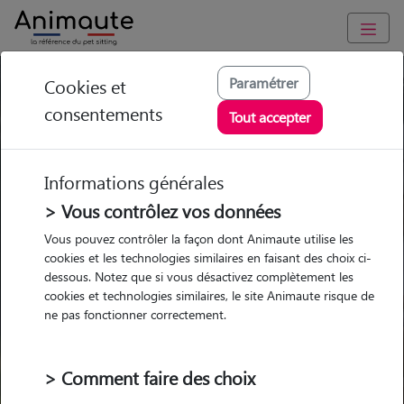
Paramétrer
Cookies et
Trouvez votre gardien idéal !
consentements
Tout accepter
Informations générales
Garde
Garde
Promenades
Promenades
chez le Pet Sitter
chez le Pet Sitter
> Vous contrôlez vos données
Visites
Visites
Vous pouvez contrôler la façon dont Animaute utilise les
cookies et les technologies similaires en faisant des choix ci-
dessous. Notez que si vous désactivez complètement les
cookies et technologies similaires, le site Animaute risque de
ne pas fonctionner correctement.
Pour quel animal ?
> Comment faire des choix