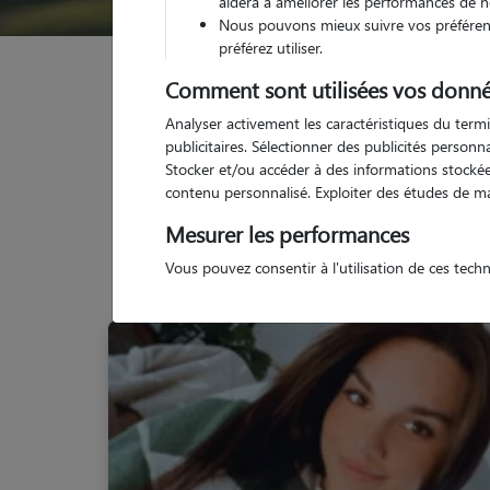
aidera à améliorer les performances de n
Nous pouvons mieux suivre vos préférenc
préférez utiliser.
Garde animaux
France
Occitanie
Hérault
Comment sont utilisées vos donné
Analyser activement les caractéristiques du termi
publicitaires. Sélectionner des publicités person
Stocker et/ou accéder à des informations stockées
contenu personnalisé. Exploiter des études de m
Nos 
Mesurer les performances
Vous pouvez consentir à l'utilisation de ces tech