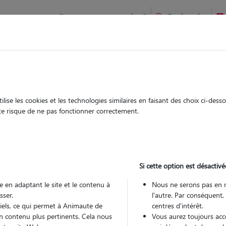
Comment ça marche ?
Recherche
ien idéal !
rifiés
Garde
Garde
chez le Pet Sitter
chez le Pet Sitter
ise les cookies et les technologies similaires en faisant des choix ci-des
ute risque de ne pas fonctionner correctement.
Si cette option est désactivé
Pou
 en adaptant le site et le contenu à
Nous ne serons pas en 
sser.
l'autre. Par conséquent,
tiels, ce qui permet à Animaute de
centres d'intérêt.
Trouv
n contenu plus pertinents. Cela nous
Vous aurez toujours accè