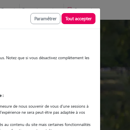
Favoris
Devenir pet sitter
Connexion
Paramétrer
Tout accepter
Promenades
Promenades
Visites
Visites
sous. Notez que si vous désactivez complètement les
e :
r quel animal ?
mesure de nous souvenir de vous d'une sessions à
 l'expérience ne sera peut-être pas adaptée à vos
er mon Pet Sitter
s au contenu du site mais certaines fonctionnalités