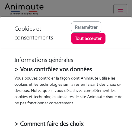
Animaute
/
Occitanie
/
Hérault
/
Lignan-sur-Orb
Paramétrer
Cookies et
consentements
Lea - Petsitter à
Tout accepter
Pailhes
Informations générales
> Vous contrôlez vos données
Vous pouvez contrôler la façon dont Animaute utilise les
5
/5
(
1 avis
)
cookies et les technologies similaires en faisant des choix ci-
dessous. Notez que si vous désactivez complètement les
• 26 ans
cookies et technologies similaires, le site Animaute risque de
Garde
ne pas fonctionner correctement.
chez le Pet Sitter
> Comment faire des choix