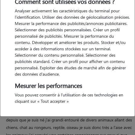
Comment sont utilisées vos données ?
Analyser activement les caractéristiques du terminal pour
l'identification. Utiliser des données de géolocalisation précises.
Mesurer la performance des publicités/annonces publicitaires.
Sélectionner des publicités personnalisées. Créer un profil
personnalisé de publicités. Mesurer la performance du
contenu. Développer et améliorer les produits. Stocker et/ou
Motivation
accéder à des informations stockées sur un terminal.
Sélectionner du contenu personnalisé. Sélectionner des
publicités standard. Créer un profil pour afficher un contenu
passionner des animaux et ayant grandi en leurs compagnie je me
personnalisé. Exploiter des études de marché afin de générer
propose pour garder vos animaux pendant votre absence les
des données d'audience.
animaux dont je suis le plus habituer sont les chiens, les chat et les
Mesurer les performances
rongeurs qui sont ceux que j'ai le plus côtoyer
Vous pouvez consentir à l'utilisation de ces technologies en
cliquant sur « Tout accepter »
Expérience
depuis que je suis né j'ai grandi entouré de divers animaux allant des
chiens, chat au rongeurs, reptile, oiseau je suis donc très a l'aise avec
les animaux j'ai acquéri une certaines connaissance sur ceux ci que