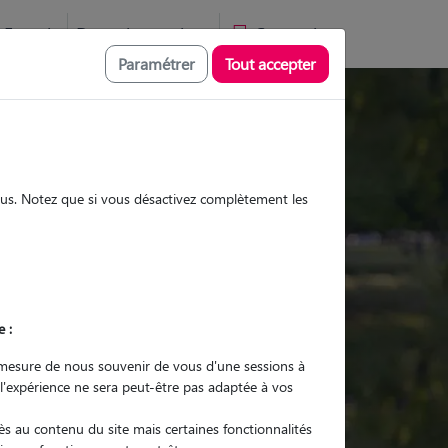
Favoris
Devenir pet sitter
Connexion
Paramétrer
Tout accepter
Promenades
Promenades
Visites
Visites
sous. Notez que si vous désactivez complètement les
e :
r quel animal ?
mesure de nous souvenir de vous d'une sessions à
 l'expérience ne sera peut-être pas adaptée à vos
er mon Pet Sitter
s au contenu du site mais certaines fonctionnalités