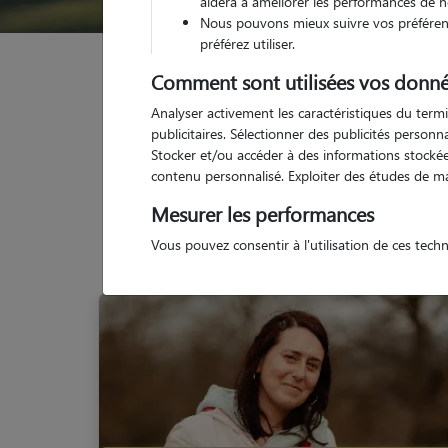
aidera à améliorer les performances de n
Nous pouvons mieux suivre vos préférenc
préférez utiliser.
Garde animaux
France
Auvergne-Rhône-Alpes
Comment sont utilisées vos donné
Analyser activement les caractéristiques du termi
publicitaires. Sélectionner des publicités person
Stocker et/ou accéder à des informations stockées
contenu personnalisé. Exploiter des études de m
N
Mesurer les performances
Vous pouvez consentir à l'utilisation de ces tech