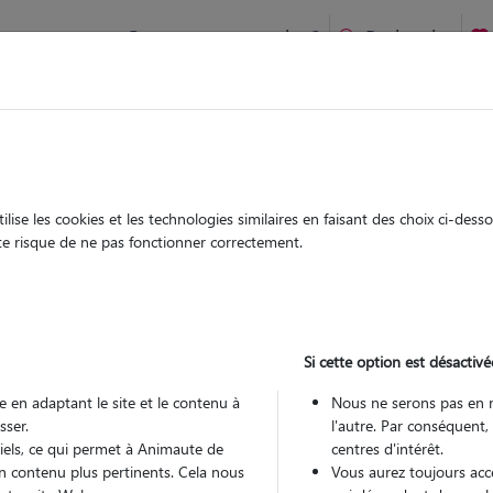
Comment ça marche ?
Recherche
ien idéal !
rifiés
Garde
Garde
chez le Pet Sitter
chez le Pet Sitter
ise les cookies et les technologies similaires en faisant des choix ci-des
ute risque de ne pas fonctionner correctement.
Si cette option est désactivé
Pou
 en adaptant le site et le contenu à
Nous ne serons pas en 
sser.
l'autre. Par conséquent,
tiels, ce qui permet à Animaute de
centres d'intérêt.
Trouv
n contenu plus pertinents. Cela nous
Vous aurez toujours accè