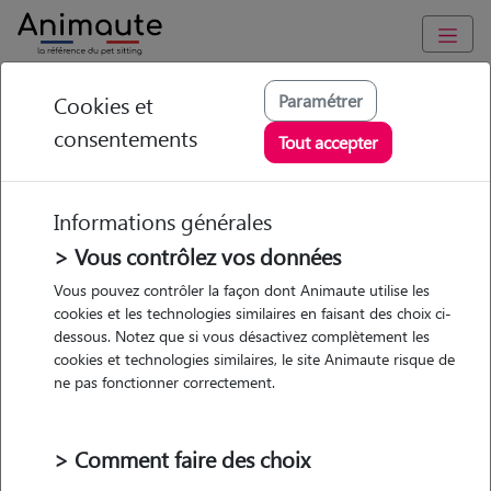
Animaute
/
Occitanie
/
Lozère
/
Le Collet-de-Dèze
Paramétrer
Cookies et
consentements
Ambre - Petsitter à
Tout accepter
COLLET DE DEZE
Informations générales
> Vous contrôlez vos données
• 26 ans
Vous pouvez contrôler la façon dont Animaute utilise les
cookies et les technologies similaires en faisant des choix ci-
dessous. Notez que si vous désactivez complètement les
cookies et technologies similaires, le site Animaute risque de
ne pas fonctionner correctement.
1 animal
Appartement
> Comment faire des choix