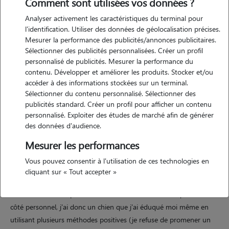
Comment sont utilisées vos données ?
Analyser activement les caractéristiques du terminal pour
Motivation
l'identification. Utiliser des données de géolocalisation précises.
Mesurer la performance des publicités/annonces publicitaires.
j'accepte les gardes a 10km de la commune du collet de deze (48)
Sélectionner des publicités personnalisées. Créer un profil
sans frais. au delà je me réserve le droit de rajouter en fonction du
personnalisé de publicités. Mesurer la performance du
nombre d'animaux et de la distance. j'ai toujours adoré les animaux
contenu. Développer et améliorer les produits. Stocker et/ou
et il y a 2ans j'ai adopté mon premier petit chien, un petit golden
accéder à des informations stockées sur un terminal.
Sélectionner du contenu personnalisé. Sélectionner des
retriever. moi et milo nous nous promenons un peu partout depuis
publicités standard. Créer un profil pour afficher un contenu
notre arrivée en franche comté il y a un peu plus d'un an maintenant
personnalisé. Exploiter des études de marché afin de générer
et aujourd'hui je trouve qu'il est temps de partager notre temps avec
des données d'audience.
d'autres animaux qui en ont besoin ou meme juste l'envie.
Mesurer les performances
Vous pouvez consentir à l'utilisation de ces technologies en
Expérience
cliquant sur « Tout accepter »
concernant mon expérience avec les animaux domestiques. sur le
côté personnel, j'ai donc un chien que j'ai éduqué moi même en
utilisant plusieurs méthodes positives (je refuse de promener un