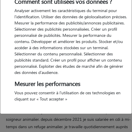
Comment sont utilisées vos données ?
Analyser activement les caractéristiques du terminal pour
Motivation
l'identification. Utiliser des données de géolocalisation précises.
Mesurer la performance des publicités/annonces publicitaires.
passionnée par les animaux depuis mon enfance, j'ai toujours
Sélectionner des publicités personnalisées. Créer un profil
souhaité être à leur contact. je suis une personne calme et
personnalisé de publicités. Mesurer la performance du
observatrice, qui souhaite que les chiens et les chats que je garde
contenu. Développer et améliorer les produits. Stocker et/ou
soient heureux avec de nombreuses parties de jeux, de caresses, de
accéder à des informations stockées sur un terminal.
Sélectionner du contenu personnalisé. Sélectionner des
promenades, mais également par les possibles soins qu'il faut leur
publicités standard. Créer un profil pour afficher un contenu
prodiguer pour qu'ils soient en bonne santé.
personnalisé. Exploiter des études de marché afin de générer
des données d'audience.
Mesurer les performances
Expérience
Vous pouvez consentir à l'utilisation de ces technologies en
ayant toujours voulu travailler auprès des animaux et plus
cliquant sur « Tout accepter »
particulièrement des animaux de compagnie (principalement les
chiens et les chats), j'ai effectué une formation en 2021 pour être
soigneur animalier. depuis décembre 2021 je suis salariée en cdi à mi-
temps dans un refuge animalier. je travaille quotidiennement auprès