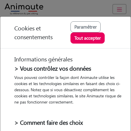
Animaute
/
Grand-Est
/
Marne
/
Épernay
Paramétrer
Cookies et
consentements
Amélie - Petsitter à
Tout accepter
EPERNAY
Informations générales
> Vous contrôlez vos données
• 31 ans
Vous pouvez contrôler la façon dont Animaute utilise les
cookies et les technologies similaires en faisant des choix ci-
dessous. Notez que si vous désactivez complètement les
cookies et technologies similaires, le site Animaute risque de
ne pas fonctionner correctement.
3 animaux
Maison
> Comment faire des choix