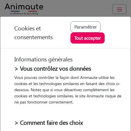
Animaute
/
Grand-Est
/
Marne
/
Épernay
Paramétrer
Cookies et
consentements
Astrid - Petsitter à
Tout accepter
EPERNAY
Informations générales
> Vous contrôlez vos données
Vous pouvez contrôler la façon dont Animaute utilise les
5
/5
(
1 avis
)
cookies et les technologies similaires en faisant des choix ci-
dessous. Notez que si vous désactivez complètement les
• 33 ans
cookies et technologies similaires, le site Animaute risque de
Garde
ne pas fonctionner correctement.
chez le Pet Sitter
> Comment faire des choix