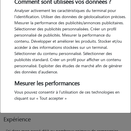
Comment sont utilisées vos données ?
Analyser activement les caractéristiques du terminal pour
l'identification. Utiliser des données de géolocalisation précises.
Mesurer la performance des publicités/annonces publicitaires.
Sélectionner des publicités personnalisées. Créer un profil
personnalisé de publicités. Mesurer la performance du
contenu. Développer et améliorer les produits. Stocker et/ou
Motivation
accéder à des informations stockées sur un terminal.
Sélectionner du contenu personnalisé. Sélectionner des
publicités standard. Créer un profil pour afficher un contenu
dans un premier temps mon but est de lutter contre l'abandon des
personnalisé. Exploiter des études de marché afin de générer
animaux lors des vacances de leur maître et maîtresse. par ailleurs je
des données d'audience.
souhaite leur offrir un confort dans notre petite maison cocooning et
Mesurer les performances
pleine d'amour. mon ambition est de créer un lien de confiance fort
avec les animaux dont j'aurai la charge, en veillant à leur bien-être et
Vous pouvez consentir à l'utilisation de ces technologies en
à leur bonheur.
cliquant sur « Tout accepter »
Expérience
j'ai dans mon passé déjà eu nombreux animaux de compagnies,