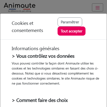
Animaute
/
Ile-de-France
/
Yvelines
/
Versailles
Paramétrer
Cookies et
consentements
Ana - Petsitter à
Tout accepter
VERSAILLES
Informations générales
> Vous contrôlez vos données
Vous pouvez contrôler la façon dont Animaute utilise les
5
/5
(
1 avis
)
cookies et les technologies similaires en faisant des choix ci-
dessous. Notez que si vous désactivez complètement les
• 45 ans
cookies et technologies similaires, le site Animaute risque de
Garde
ne pas fonctionner correctement.
chez le Pet Sitter
> Comment faire des choix