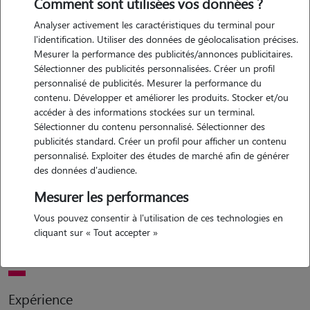
Comment sont utilisées vos données ?
Analyser activement les caractéristiques du terminal pour
l'identification. Utiliser des données de géolocalisation précises.
Mesurer la performance des publicités/annonces publicitaires.
Sélectionner des publicités personnalisées. Créer un profil
personnalisé de publicités. Mesurer la performance du
contenu. Développer et améliorer les produits. Stocker et/ou
Motivation
accéder à des informations stockées sur un terminal.
Sélectionner du contenu personnalisé. Sélectionner des
publicités standard. Créer un profil pour afficher un contenu
amoureuse des animaux depuis toujours, j'ai un vrai plaisir à
personnalisé. Exploiter des études de marché afin de générer
m'occuper des chiens et à passer du temps avec eux. leur bien-être
des données d'audience.
est très important pour moi, que ce soit pour les promenades, les
Mesurer les performances
moments de jeu ou simplement leur tenir compagnie. je suis
quelqu'un de douce, patiente et attentive, et je fais toujours en sorte
Vous pouvez consentir à l'utilisation de ces technologies en
que chaque chien se sente en sécurité, à l'aise et entouré d'affection,
cliquant sur « Tout accepter »
comme à la maison.
Expérience