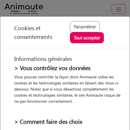
Animaute
/
Ile-de-France
/
Yvelines
/
Versailles
Paramétrer
Cookies et
consentements
Rita - Petsitter à
Tout accepter
VERSAILLES
Informations générales
> Vous contrôlez vos données
Vous pouvez contrôler la façon dont Animaute utilise les
5
/5
(
9 avis
)
cookies et les technologies similaires en faisant des choix ci-
dessous. Notez que si vous désactivez complètement les
• 44 ans
cookies et technologies similaires, le site Animaute risque de
Garde
ne pas fonctionner correctement.
chez le Pet Sitter
> Comment faire des choix
Formation premiers secours chiens et chats