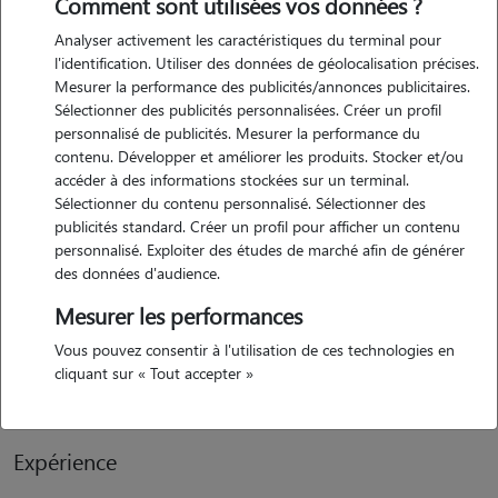
Comment sont utilisées vos données ?
Analyser activement les caractéristiques du terminal pour
l'identification. Utiliser des données de géolocalisation précises.
Mesurer la performance des publicités/annonces publicitaires.
Sélectionner des publicités personnalisées. Créer un profil
personnalisé de publicités. Mesurer la performance du
contenu. Développer et améliorer les produits. Stocker et/ou
accéder à des informations stockées sur un terminal.
Sélectionner du contenu personnalisé. Sélectionner des
publicités standard. Créer un profil pour afficher un contenu
Motivation
personnalisé. Exploiter des études de marché afin de générer
des données d'audience.
je souhaite avoir un peut des animaux à la maison car j'aime
Mesurer les performances
beaucoup les animaux depuis tout petit et j'ai grandi avec en plus ma
fille de presque 2 ans adore les animaux donc sa serai avec un grand
Vous pouvez consentir à l'utilisation de ces technologies en
cliquant sur « Tout accepter »
plaisir de les garde à la maison et prend soin
Expérience