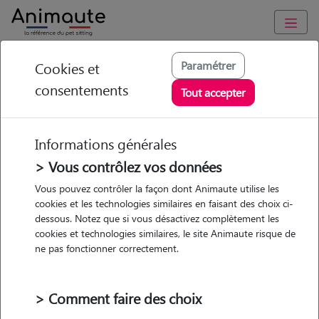
Animaute
/
Occitanie
/
Pyrénées-Orientales
/
Perpignan
Paramétrer
Cookies et
consentements
Audrey - Petsitter à
Tout accepter
PERPIGNAN
Informations générales
> Vous contrôlez vos données
• 35 ans
Vous pouvez contrôler la façon dont Animaute utilise les
cookies et les technologies similaires en faisant des choix ci-
dessous. Notez que si vous désactivez complètement les
cookies et technologies similaires, le site Animaute risque de
ne pas fonctionner correctement.
1 animal
Maison
> Comment faire des choix