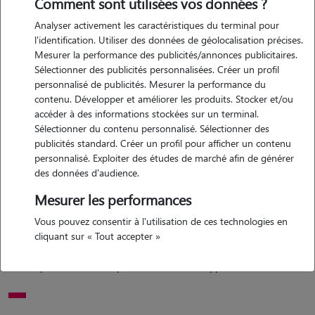
Comment sont utilisées vos données ?
Analyser activement les caractéristiques du terminal pour
Motivation
l'identification. Utiliser des données de géolocalisation précises.
Mesurer la performance des publicités/annonces publicitaires.
je serai ravie de garder vos animaux à domicile ou seulement de venir
Sélectionner des publicités personnalisées. Créer un profil
les promener. je suis également propriétaire d'un petit bouledogue
personnalisé de publicités. Mesurer la performance du
français et je suis une personne passionnée par les bêtes. Étant
contenu. Développer et améliorer les produits. Stocker et/ou
maman au foyer, je suis disponible tous les jours, alors n'hésitez pas à
accéder à des informations stockées sur un terminal.
Sélectionner du contenu personnalisé. Sélectionner des
me contacter pour un échange plus approfondi.
publicités standard. Créer un profil pour afficher un contenu
personnalisé. Exploiter des études de marché afin de générer
des données d'audience.
Expérience
Mesurer les performances
durant mon parcours de vie, j'ai eu deux chiens et un chat, ce qui me
Vous pouvez consentir à l'utilisation de ces technologies en
permet aujourd'hui d'avoir une bonne connaissance pour pouvoir
cliquant sur « Tout accepter »
effectuer des gardes d'animaux, quelle que soit la race. je sait
m'adapter selon les tempéraments, facilité d'approche.