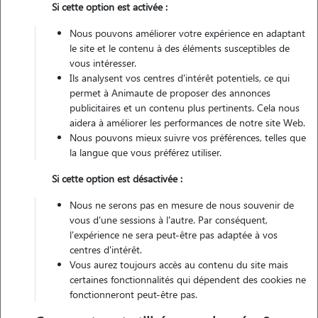
Si cette option est activée :
Véhiculé
Nous pouvons améliorer votre expérience en adaptant
le site et le contenu à des éléments susceptibles de
Contacter
vous intéresser.
Ils analysent vos centres d'intérêt potentiels, ce qui
L'envoi d'une demande est sans engagement
permet à Animaute de proposer des annonces
publicitaires et un contenu plus pertinents. Cela nous
aidera à améliorer les performances de notre site Web.
Nous pouvons mieux suivre vos préférences, telles que
la langue que vous préférez utiliser.
Motivation
Si cette option est désactivée :
j'aime le contact avec les animaux.
Nous ne serons pas en mesure de nous souvenir de
vous d'une sessions à l'autre. Par conséquent,
l'expérience ne sera peut-être pas adaptée à vos
Expérience
centres d'intérêt.
Vous aurez toujours accès au contenu du site mais
certaines fonctionnalités qui dépendent des cookies ne
j'ai un malinois de 5 ans et un boxer de 3 ans à la maison. tous les
fonctionneront peut-être pas.
deux ont été sauvé d une maltraitance. j ai également été bénévole et
famille d'accueil animalière.