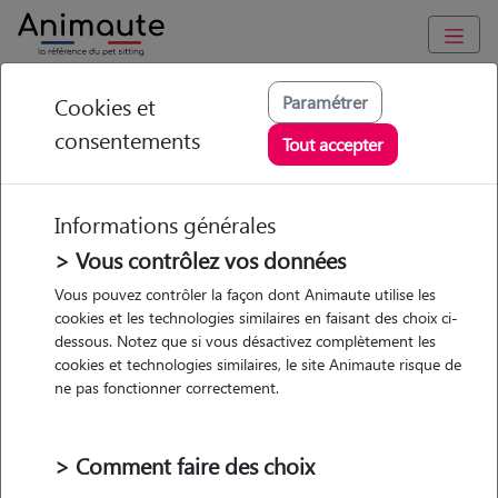
Animaute
/
Occitanie
/
Pyrénées-Orientales
/
Perpignan
Paramétrer
Cookies et
consentements
Audrey - Petsitter à
Tout accepter
PERPIGNAN
Informations générales
> Vous contrôlez vos données
• 27 ans
Vous pouvez contrôler la façon dont Animaute utilise les
cookies et les technologies similaires en faisant des choix ci-
dessous. Notez que si vous désactivez complètement les
cookies et technologies similaires, le site Animaute risque de
ne pas fonctionner correctement.
2 animaux
Appartement
> Comment faire des choix