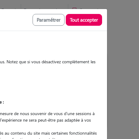
Favoris
Devenir pet sitter
Connexion
Paramétrer
Tout accepter
sous. Notez que si vous désactivez complètement les
Contacter
e :
L'envoi d'une demande est sans
engagement
mesure de nous souvenir de vous d'une sessions à
 l'expérience ne sera peut-être pas adaptée à vos
s au contenu du site mais certaines fonctionnalités