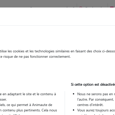
Comment ça marche ?
Recherche
te
/
Pays-de-la-Loire
/
Loire-Atlantique
/
Nantes
ise les cookies et les technologies similaires en faisant des choix ci-des
ryl
ute risque de ne pas fonctionner correctement.
 sitter à NANTES 44000
 ans
Si cette option est désactivé
 en adaptant le site et le contenu à
Nous ne serons pas en 
sser.
l'autre. Par conséquent,
tiels, ce qui permet à Animaute de
centres d'intérêt.
n contenu plus pertinents. Cela nous
Vous aurez toujours accè