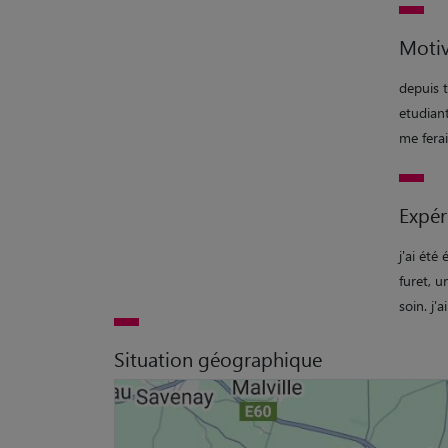
Motiv
depuis 
etudian
me fera
Expér
j'ai ét
furet, u
soin. j'
Situation géographique