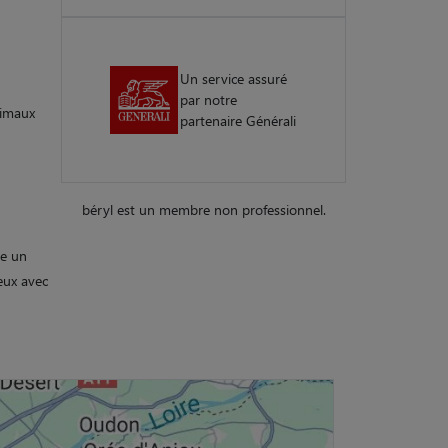
Un service assuré
par notre
nimaux
partenaire Générali
béryl est un membre non professionnel.
ie un
eux avec