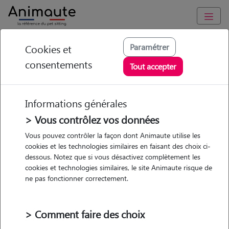
Animaute
/
Bretagne
/
Finistère
/
Concarneau
Paramétrer
Cookies et
consentements
Carla - Petsitter à
Tout accepter
CONCARNEAU
Informations générales
> Vous contrôlez vos données
• 28 ans
Vous pouvez contrôler la façon dont Animaute utilise les
cookies et les technologies similaires en faisant des choix ci-
dessous. Notez que si vous désactivez complètement les
cookies et technologies similaires, le site Animaute risque de
ne pas fonctionner correctement.
Pas d'animaux
Maison
> Comment faire des choix