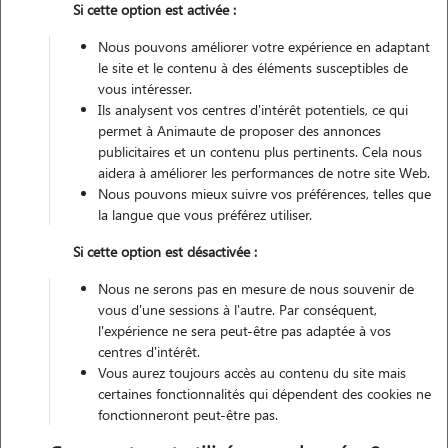
Si cette option est activée :
Non véhiculé
Nous pouvons améliorer votre expérience en adaptant
le site et le contenu à des éléments susceptibles de
Contacter
vous intéresser.
Ils analysent vos centres d'intérêt potentiels, ce qui
L'envoi d'une demande est sans engagement
permet à Animaute de proposer des annonces
publicitaires et un contenu plus pertinents. Cela nous
aidera à améliorer les performances de notre site Web.
Nous pouvons mieux suivre vos préférences, telles que
la langue que vous préférez utiliser.
Motivation
Si cette option est désactivée :
Étant étudiante cela me permettra d'arrondir mes fins de mois. de
Nous ne serons pas en mesure de nous souvenir de
plus, j'ai toujours aimé les animaux à défaut de pouvoir en prendre
vous d'une sessions à l'autre. Par conséquent,
un de part mon projet d'étude à l'étranger, je serai ravie de garder
l'expérience ne sera peut-être pas adaptée à vos
centres d'intérêt.
vos animaux.
Vous aurez toujours accès au contenu du site mais
certaines fonctionnalités qui dépendent des cookies ne
fonctionneront peut-être pas.
Expérience