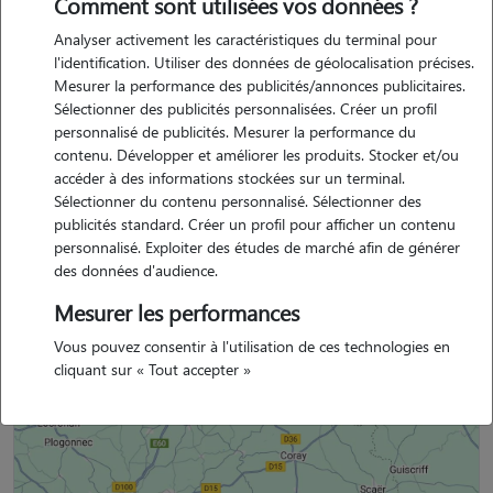
Comment sont utilisées vos données ?
je garde souvent les animaux de mes amis lorsqu'ils s'absentent. j'ai
Analyser activement les caractéristiques du terminal pour
plus d'expérience de garde avec les chiens qu'avec les chats mais j'ai
l'identification. Utiliser des données de géolocalisation précises.
eu un chat en grandissant chez mes parents. je me promène souvent
Mesurer la performance des publicités/annonces publicitaires.
et je serai au petit soin.
Sélectionner des publicités personnalisées. Créer un profil
personnalisé de publicités. Mesurer la performance du
contenu. Développer et améliorer les produits. Stocker et/ou
accéder à des informations stockées sur un terminal.
Sélectionner du contenu personnalisé. Sélectionner des
carla est un membre non professionnel.
publicités standard. Créer un profil pour afficher un contenu
personnalisé. Exploiter des études de marché afin de générer
des données d'audience.
Mesurer les performances
Situation géographique
Vous pouvez consentir à l'utilisation de ces technologies en
cliquant sur « Tout accepter »