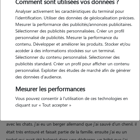
Comment sont utilisées vos données ?
Analyser activement les caractéristiques du terminal pour
l'identification. Utiliser des données de géolocalisation précises.
Mesurer la performance des publicités/annonces publicitaires.
Motivation
Sélectionner des publicités personnalisées. Créer un profil
personnalisé de publicités. Mesurer la performance du
bonjour je suis aesh actuellement et je souhaite changer de métier.
contenu. Développer et améliorer les produits. Stocker et/ou
j'adore les animaux. concilier mon travail et ma passion serait
accéder à des informations stockées sur un terminal.
formidable pour moi. je préfère le contact avec les animaux. je me
Sélectionner du contenu personnalisé. Sélectionner des
sens bien avec eux. j'ai envie de leur faire du bien...
publicités standard. Créer un profil pour afficher un contenu
personnalisé. Exploiter des études de marché afin de générer
des données d'audience.
Expérience
Mesurer les performances
Vous pouvez consentir à l'utilisation de ces technologies en
j'ai toujours adoré les chiens et les chats. depuis que je suis toute
cliquant sur « Tout accepter »
petite il y a toujours eu des chats à la maison car ma mère adorait les
chats aussi et j'ai aussi eu plusieurs chiens qui s'entendaient bien
avec les chats. j'ai eu un berger allemand que j'ai sauvé d'un chenil. il
était très entouré et faisait partie de la famille. ensuite j'ai eu un
teckel qui avait été balancé dans une décharge. un bébé que j'ai