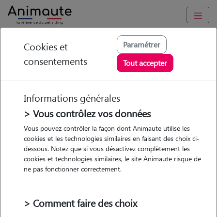
Animaute
/
Bretagne
/
Finistère
/
Concarneau
Paramétrer
Cookies et
consentements
Magali - Petsitter à
Tout accepter
CONCARNEAU
Informations générales
> Vous contrôlez vos données
• 56 ans
Vous pouvez contrôler la façon dont Animaute utilise les
cookies et les technologies similaires en faisant des choix ci-
Garde
dessous. Notez que si vous désactivez complètement les
chez le Pet Sitter
cookies et technologies similaires, le site Animaute risque de
ne pas fonctionner correctement.
> Comment faire des choix
2 animaux
Appartement