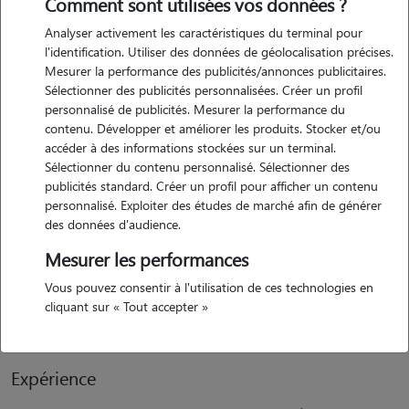
Comment sont utilisées vos données ?
Analyser activement les caractéristiques du terminal pour
Motivation
l'identification. Utiliser des données de géolocalisation précises.
Mesurer la performance des publicités/annonces publicitaires.
j'ai toujours eu des animaux à la maison : j'ai grandi entourée de
Sélectionner des publicités personnalisées. Créer un profil
plusieurs chats et d'un lapin, ce qui m'a appris très tôt à prendre soin
personnalisé de publicités. Mesurer la performance du
d'eux avec attention et patience. aujourd'hui, même si je travaille à
contenu. Développer et améliorer les produits. Stocker et/ou
temps plein, j'ai envie de continuer à partager ce lien avec les
accéder à des informations stockées sur un terminal.
Sélectionner du contenu personnalisé. Sélectionner des
animaux en proposant mes services de garde et de promenade. c'est
publicités standard. Créer un profil pour afficher un contenu
avant tout une passion, pas juste un “petit boulot” ! je suis quelqu'un
personnalisé. Exploiter des études de marché afin de générer
de douce, sérieuse et à l'écoute. j'aime prendre le temps de connaître
des données d'audience.
chaque animal, de respecter ses habitudes et de veiller à ce qu'il se
Mesurer les performances
sente bien pendant l'absence de ses maîtres. que ce soit pour une
promenade, une visite je ferai en sorte que votre compagnon se
Vous pouvez consentir à l'utilisation de ces technologies en
cliquant sur « Tout accepter »
sente très bien?
Expérience