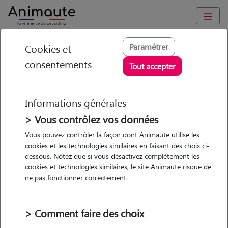
Animaute
/
Bretagne
/
Finistère
/
Concarneau
Paramétrer
Cookies et
consentements
Mélanie - Petsitter à
Tout accepter
CONCARNEAU
Informations générales
> Vous contrôlez vos données
• 24 ans
Vous pouvez contrôler la façon dont Animaute utilise les
cookies et les technologies similaires en faisant des choix ci-
dessous. Notez que si vous désactivez complètement les
cookies et technologies similaires, le site Animaute risque de
ne pas fonctionner correctement.
2 animaux
Appartement
> Comment faire des choix