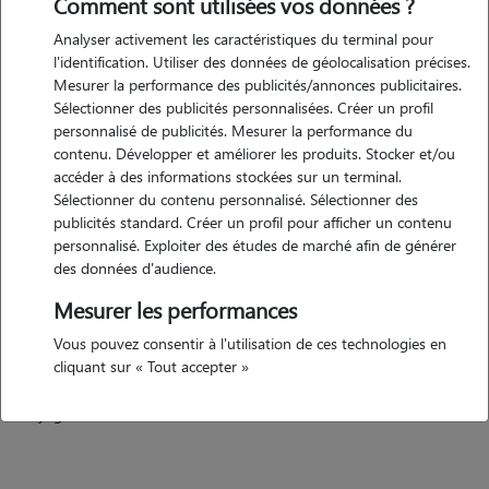
Comment sont utilisées vos données ?
Analyser activement les caractéristiques du terminal pour
Motivation
l'identification. Utiliser des données de géolocalisation précises.
Mesurer la performance des publicités/annonces publicitaires.
J'aime les animaux, j'en ai toujours eu : chats, chiens. Je suis engagée
Sélectionner des publicités personnalisées. Créer un profil
dans leur protection car ils sont vulnérables. Prendre soin d'eux en
personnalisé de publicités. Mesurer la performance du
l'absence de leur maître les rassure. Cela évite les perturbations car ils
contenu. Développer et améliorer les produits. Stocker et/ou
aiment leur milieu habituel...
accéder à des informations stockées sur un terminal.
Sélectionner du contenu personnalisé. Sélectionner des
publicités standard. Créer un profil pour afficher un contenu
personnalisé. Exploiter des études de marché afin de générer
Expérience
des données d'audience.
De la tendresse, de la douceur, de l'attention, de la
Mesurer les performances
communication....Que ce soit avec les chiens, les chats....Une bonne
Vous pouvez consentir à l'utilisation de ces technologies en
nourriture, un bon lit, des sorties, une vraie interaction....La dernière
cliquant sur « Tout accepter »
chatte vivant avec moi me suivait, même en vacances....Elle aimait les
voyages, nous restions ensemble....