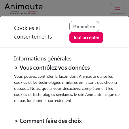
Animaute
/
Bretagne
/
Finistère
/
Concarneau
Paramétrer
Cookies et
consentements
Martine - Petsitter à
Tout accepter
CONCARNEAU
Informations générales
> Vous contrôlez vos données
• 70 ans
Vous pouvez contrôler la façon dont Animaute utilise les
cookies et les technologies similaires en faisant des choix ci-
dessous. Notez que si vous désactivez complètement les
cookies et technologies similaires, le site Animaute risque de
ne pas fonctionner correctement.
Pas d'animaux
Maison
> Comment faire des choix