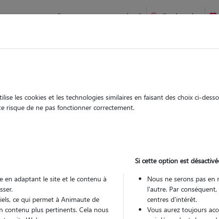
Comment ça marche ?
Recherche
te
/
Grand-Est
/
Marne
/
Sommesous
ise les cookies et les technologies similaires en faisant des choix ci-des
role
ute risque de ne pas fonctionner correctement.
sitter à Bussy-Lettrée 51320
 ans
Si cette option est désactivé
arde
 le Pet Sitter
 en adaptant le site et le contenu à
Nous ne serons pas en 
sser.
l'autre. Par conséquent,
tiels, ce qui permet à Animaute de
centres d'intérêt.
n contenu plus pertinents. Cela nous
Vous aurez toujours accè