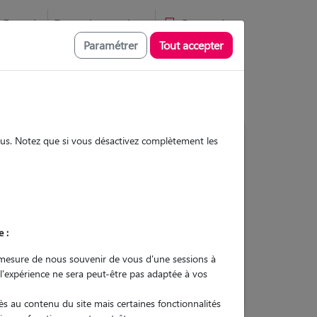
Favoris
Devenir pet sitter
Connexion
Paramétrer
Tout accepter
sous. Notez que si vous désactivez complètement les
33
Gardes réalisées
Contacter
e :
L'envoi d'une demande est sans
mesure de nous souvenir de vous d'une sessions à
engagement
 l'expérience ne sera peut-être pas adaptée à vos
s au contenu du site mais certaines fonctionnalités