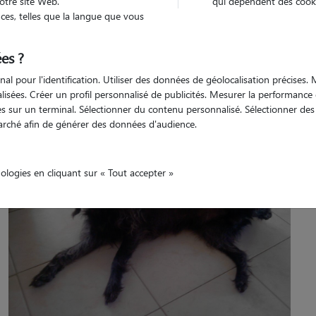
otre site Web.
qui dépendent des cooki
es, telles que la langue que vous
es ?
Véhiculé
'animaux
Maison
nal pour l'identification. Utiliser des données de géolocalisation précises
nalisées. Créer un profil personnalisé de publicités. Mesurer la performanc
 sur un terminal. Sélectionner du contenu personnalisé. Sélectionner des p
arché afin de générer des données d'audience.
nologies en cliquant sur « Tout accepter »