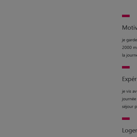
Motiv
je gard
2000 m2 
la journ
Expér
je vis a
journée
séjour 
Loge