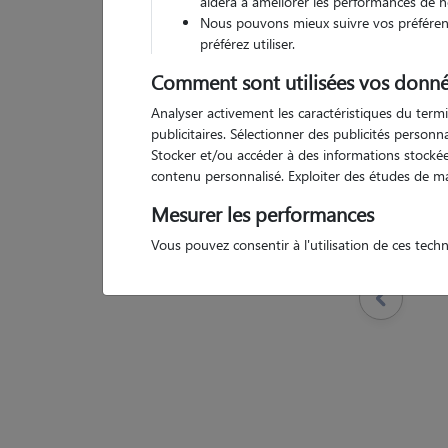
aidera à améliorer les performances de n
Nous pouvons mieux suivre vos préférenc
préférez utiliser.
Comment sont utilisées vos donné
Pas d
Analyser activement les caractéristiques du termi
publicitaires. Sélectionner des publicités person
Stocker et/ou accéder à des informations stockées
contenu personnalisé. Exploiter des études de m
Mesurer les performances
Vous pouvez consentir à l'utilisation de ces tech