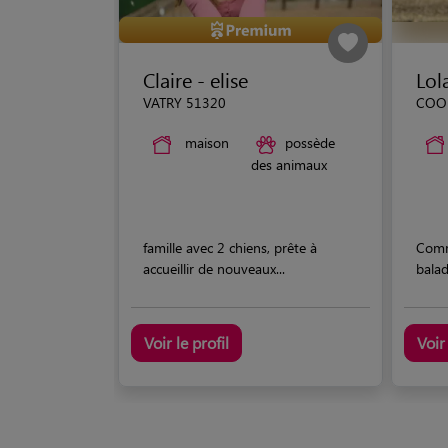
Claire - elise
Lol
VATRY 51320
COO
maison
possède
des animaux
famille avec 2 chiens, prête à
Comme
accueillir de nouveaux...
balad
Voir le profil
Voir 