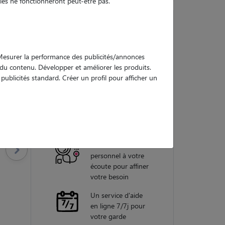
es ne fonctionneront peut-être pas.
Nos
. Mesurer la performance des publicités/annonces
garanties
e du contenu. Développer et améliorer les produits.
ublicités standard. Créer un profil pour afficher un
Une assistance
vétérinaire pour
chaque garde
Un conseiller
personnel à votre
écoute pour affiner
votre besoin
Un service d'aide
en ligne 7/7j pour
votre garde