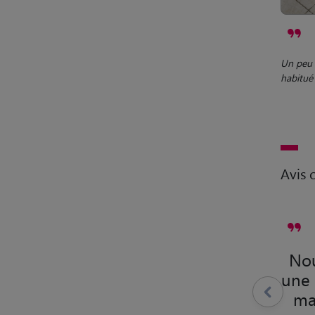
Un peu 
habitué 
Avis c
Nou
une 
ma