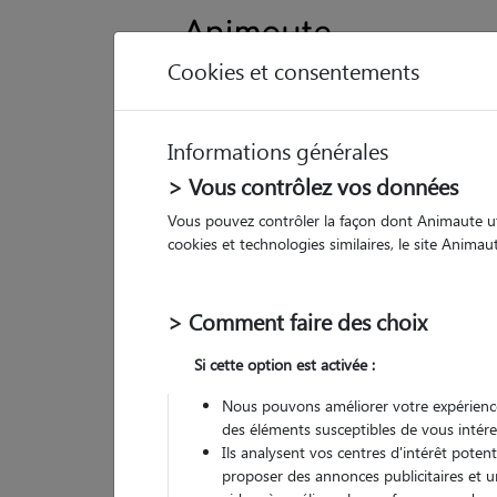
Cookies et consentements
Informations générales
Animau
> Vous contrôlez vos données
Vous pouvez contrôler la façon dont Animaute util
Ca
cookies et technologies similaires, le site Anima
Pet 
> Comment faire des choix
• 60
Si cette option est activée :
G
chez
Nous pouvons améliorer votre expérience
des éléments susceptibles de vous intére
(
17 avis
)
Ils analysent vos centres d'intérêt poten
5
/5
proposer des annonces publicitaires et u