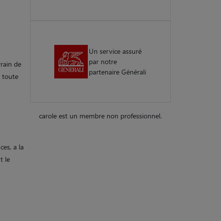
Un service assuré
par notre
rain de
partenaire Générali
e toute
carole est un membre non professionnel.
ces, a la
t le