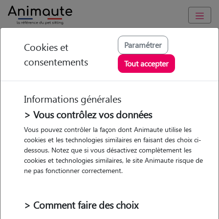
Animaute
/
Occitanie
/
Hérault
/
Lignan-sur-Orb
Paramétrer
Cookies et
consentements
Celine - Petsitter à
Tout accepter
MURVIEL LES
BEZIERS
Informations générales
> Vous contrôlez vos données
Vous pouvez contrôler la façon dont Animaute utilise les
cookies et les technologies similaires en faisant des choix ci-
• 43 ans
dessous. Notez que si vous désactivez complètement les
cookies et technologies similaires, le site Animaute risque de
ne pas fonctionner correctement.
> Comment faire des choix
10 animaux
Appartement