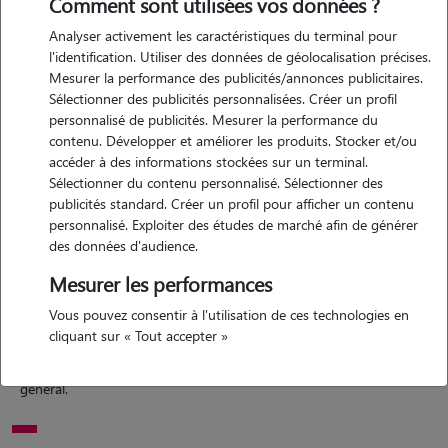
Comment sont utilisées vos données ?
Analyser activement les caractéristiques du terminal pour
l'identification. Utiliser des données de géolocalisation précises.
Motivation
Mesurer la performance des publicités/annonces publicitaires.
Sélectionner des publicités personnalisées. Créer un profil
personnalisé de publicités. Mesurer la performance du
bonjour je suis une passionné d animaux de compagnie j ai moi
contenu. Développer et améliorer les produits. Stocker et/ou
même plusieurs chiens ils sont comme mes enfants et font partie
accéder à des informations stockées sur un terminal.
intégralement de ma famille c est pour cela que je me propose pour
Sélectionner du contenu personnalisé. Sélectionner des
chouchouter les animaux d autres personnes qui en ont besoin
publicités standard. Créer un profil pour afficher un contenu
personnalisé. Exploiter des études de marché afin de générer
des données d'audience.
Expérience
Mesurer les performances
bonjour comme je l ai dit plus haut j ai plusieurs chiens j ai eut aussi
Vous pouvez consentir à l'utilisation de ces technologies en
cliquant sur « Tout accepter »
des chats ,lapin ,furet,tortue,poissons et oiseaux, j aime tout les
animaux et depuis toutes petites .les animaux m aime bien en
général.