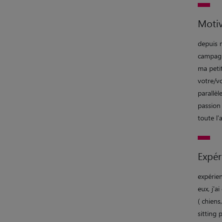
Motiv
depuis 
campagne
ma petit
votre/v
parallèl
passion 
toute l'
Expér
expérien
eux, j'a
( chiens
sitting