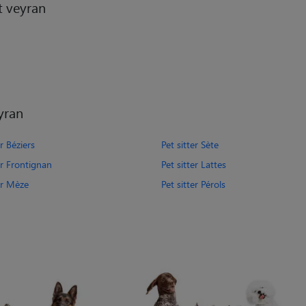
t veyran
yran
er Béziers
Pet sitter Sète
er Frontignan
Pet sitter Lattes
er Mèze
Pet sitter Pérols