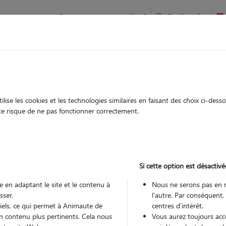
Comment ça marche ?
Recherche
te
/
Occitanie
/
Hérault
/
Lignan-sur-Orb
ise les cookies et les technologies similaires en faisant des choix ci-des
éphanie
ute risque de ne pas fonctionner correctement.
 sitter à CAUSSES ET VEYRAN 34490
 ans
Si cette option est désactivé
 en adaptant le site et le contenu à
Nous ne serons pas en 
sser.
l'autre. Par conséquent,
tiels, ce qui permet à Animaute de
centres d'intérêt.
n contenu plus pertinents. Cela nous
Vous aurez toujours accè