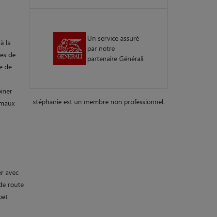
Un service assuré
à la
par notre
res de
partenaire Générali
ce de
biner
stéphanie est un membre non professionnel.
imaux
er avec
 de route
pet