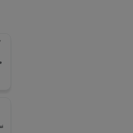
/
e
ui