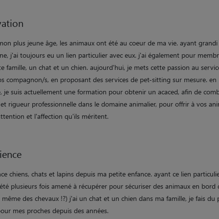
ation
mon plus jeune âge, les animaux ont été au coeur de ma vie. ayant grandi 
, j'ai toujours eu un lien particulier avec eux. j'ai également pour memb
e famille, un chat et un chien. aujourd'hui, je mets cette passion au servi
os compagnon/s, en proposant des services de pet-sitting sur mesure. en
e, je suis actuellement une formation pour obtenir un acaced, afin de com
et rigueur professionnelle dans le domaine animalier, pour offrir à vos an
attention et l'affection qu'ils méritent.
ience
ce chiens, chats et lapins depuis ma petite enfance. ayant ce lien particuli
i été plusieurs fois amené à récupérer pour sécuriser des animaux en bord
, même des chevaux !?) j'ai un chat et un chien dans ma famille, je fais du 
 pour mes proches depuis des années.