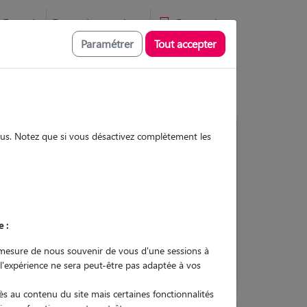
Favoris
Devenir pet sitter
Connexion
Paramétrer
Tout accepter
sous. Notez que si vous désactivez complètement les
Contacter
e :
L'envoi d'une demande est sans
engagement
mesure de nous souvenir de vous d'une sessions à
 l'expérience ne sera peut-être pas adaptée à vos
s au contenu du site mais certaines fonctionnalités