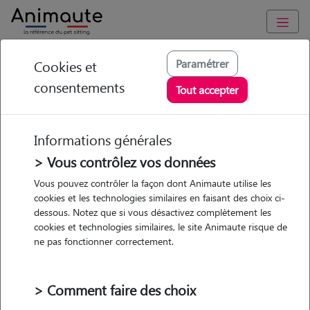
Animaute
/
Auvergne-Rhône-Alpes
/
Isère
/
Heyrieux
Paramétrer
Cookies et
consentements
Cindy - Petsitter à
Tout accepter
Saint just Chaleyssin
Informations générales
> Vous contrôlez vos données
Vous pouvez contrôler la façon dont Animaute utilise les
5
/5
(
1 avis
)
cookies et les technologies similaires en faisant des choix ci-
dessous. Notez que si vous désactivez complètement les
• 31 ans
cookies et technologies similaires, le site Animaute risque de
ne pas fonctionner correctement.
> Comment faire des choix