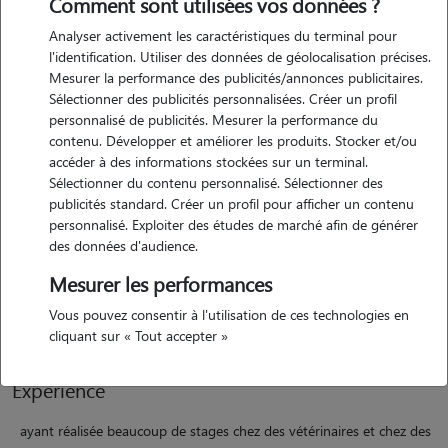
Comment sont utilisées vos données ?
Analyser activement les caractéristiques du terminal pour
l'identification. Utiliser des données de géolocalisation précises.
Mesurer la performance des publicités/annonces publicitaires.
Sélectionner des publicités personnalisées. Créer un profil
Motivation
personnalisé de publicités. Mesurer la performance du
contenu. Développer et améliorer les produits. Stocker et/ou
accéder à des informations stockées sur un terminal.
ayant pas mal d'expériences et pleins d'amour à donner je vous
Sélectionner du contenu personnalisé. Sélectionner des
propose de garder vos petits protégés le temps de vos vacances,
publicités standard. Créer un profil pour afficher un contenu
d'un week end, d'une journée ou même d'une nuit. j'ai possédé tout
personnalisé. Exploiter des études de marché afin de générer
genre d'animaux, du chien au rongeur, ce qui m'a permis d'apprendre
des données d'audience.
beaucoup sur tout nos petits compagnons. maintenant nous vivons
Mesurer les performances
au côté de kiara, une border collie femelle qui nous donne beaucoup
d'amour. n'hésitez pas à me contacter pour voir les dispo restantes.
Vous pouvez consentir à l'utilisation de ces technologies en
cliquant sur « Tout accepter »
Expérience
ayant réalisée beaucoup de stages chez des vétérinaires et chez des