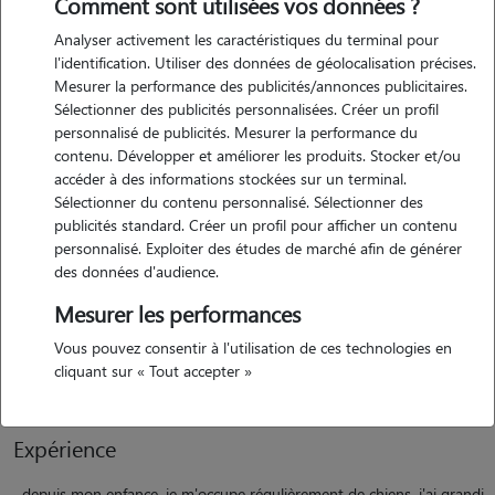
Comment sont utilisées vos données ?
Analyser activement les caractéristiques du terminal pour
l'identification. Utiliser des données de géolocalisation précises.
Mesurer la performance des publicités/annonces publicitaires.
Motivation
Sélectionner des publicités personnalisées. Créer un profil
personnalisé de publicités. Mesurer la performance du
ne pouvant pas avoir d'animaux pour le moment, c'est pour moi un
contenu. Développer et améliorer les produits. Stocker et/ou
immense bonheur de passer du temps avec eux et de leur offrir des
accéder à des informations stockées sur un terminal.
moments de jeu et de tendresse. je suis quelqu'un de calme, de
Sélectionner du contenu personnalisé. Sélectionner des
confiance et je serai ravie de rendre service tout en m'amusant avec
publicités standard. Créer un profil pour afficher un contenu
personnalisé. Exploiter des études de marché afin de générer
vos compagnons. je m'occuperai de vos animaux comme s'ils étaient
des données d'audience.
les miens, en respectant scrupuleusement leurs habitudes et vos
consignes. j'ai hâte de pouvoir les chouchouter en attendant de
Mesurer les performances
pouvoir, un jour, accueillir mon propre animal ! n'hésitez pas à me
Vous pouvez consentir à l'utilisation de ces technologies en
contacter pour toute question ou pour une première rencontre :)
cliquant sur « Tout accepter »
Expérience
depuis mon enfance, je m'occupe régulièrement de chiens. j'ai grandi