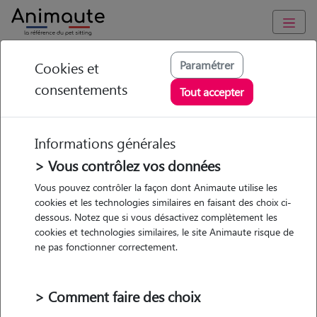
Animaute
/
Pays-de-la-Loire
/
Maine-et-Loire
/
Angers
Paramétrer
Cookies et
consentements
Clémence - Petsitter
Tout accepter
à ANGERS
Informations générales
> Vous contrôlez vos données
• 22 ans
Vous pouvez contrôler la façon dont Animaute utilise les
cookies et les technologies similaires en faisant des choix ci-
Garde
dessous. Notez que si vous désactivez complètement les
chez le Pet Sitter
cookies et technologies similaires, le site Animaute risque de
ne pas fonctionner correctement.
> Comment faire des choix
Pas d'animaux
Appartement