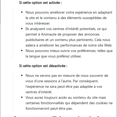
Trouver mon Pet Sitter
Si cette option est activée :
Nous pouvons améliorer votre expérience en adaptant
Compte pet sitter qui n'existe plus
le site et le contenu à des éléments susceptibles de
vous intéresser.
Ils analysent vos centres d'intérêt potentiels, ce qui
permet à Animaute de proposer des annonces
publicitaires et un contenu plus pertinents. Cela nous
aidera à améliorer les performances de notre site Web.
Nous pouvons mieux suivre vos préférences, telles que
Petsitter inactif
la langue que vous préférez utiliser.
Si cette option est désactivée :
Ce pet sitter n'existe pas/plus sur notre site. Merci de
Nous ne serons pas en mesure de nous souvenir de
renouveler votre recherche.
vous d'une sessions à l'autre. Par conséquent,
l'expérience ne sera peut-être pas adaptée à vos
centres d'intérêt.
Vous aurez toujours accès au contenu du site mais
certaines fonctionnalités qui dépendent des cookies ne
fonctionneront peut-être pas.