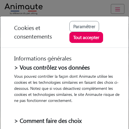
Trouvez votre gardien idéal !
Paramétrer
Cookies et
consentements
Tout accepter
Informations générales
Garde
Garde
Promenades
Promenades
chez le Pet Sitter
chez le Pet Sitter
Visites
Visites
> Vous contrôlez vos données
Vous pouvez contrôler la façon dont Animaute utilise les
Ville
cookies et les technologies similaires en faisant des choix ci-
dessous. Notez que si vous désactivez complètement les
cookies et technologies similaires, le site Animaute risque de
ne pas fonctionner correctement.
Pour quel animal ?
> Comment faire des choix