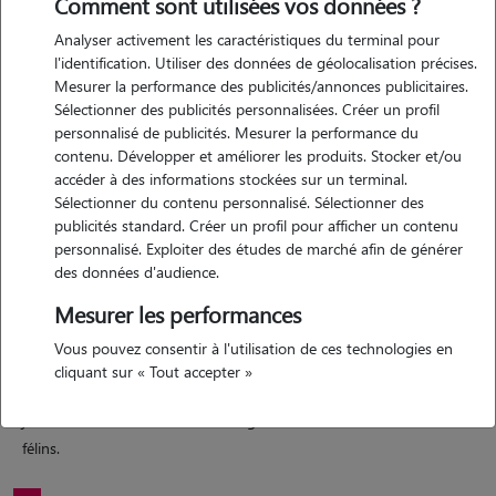
Comment sont utilisées vos données ?
Analyser activement les caractéristiques du terminal pour
l'identification. Utiliser des données de géolocalisation précises.
Mesurer la performance des publicités/annonces publicitaires.
Sélectionner des publicités personnalisées. Créer un profil
personnalisé de publicités. Mesurer la performance du
contenu. Développer et améliorer les produits. Stocker et/ou
Motivation
accéder à des informations stockées sur un terminal.
Sélectionner du contenu personnalisé. Sélectionner des
publicités standard. Créer un profil pour afficher un contenu
bonjour à tous.. je suis une passionnée des animaux surtout des
personnalisé. Exploiter des études de marché afin de générer
chats et des petits animaux et c'est pour moi un vrai plaisir de faire la
des données d'audience.
connaissance de nouveaux chats. j'ai une grande expérience des
Mesurer les performances
animaux et j'adore m'occuper d'eux, jouer avec et les chouchouter..
vous pouvez avoir totalement confiance en moi pour prendre soin de
Vous pouvez consentir à l'utilisation de ces technologies en
vos protégés et pendant votre absence je vous enverrai des photos
cliquant sur « Tout accepter »
d'eux. en me choisissant vous faites également une bonne action car
je reverse 50% du montant de la garde à l'association la tanière des
félins.