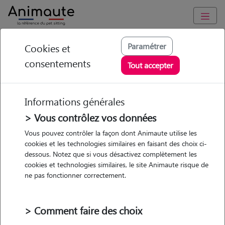
Animaute
/
Hauts-de-France
/
Nord
/
Wavrin
Paramétrer
Cookies et
consentements
Elodie - Petsitter à
Tout accepter
Wavrin
Informations générales
> Vous contrôlez vos données
Vous pouvez contrôler la façon dont Animaute utilise les
5
/5
(
15 avis
)
cookies et les technologies similaires en faisant des choix ci-
dessous. Notez que si vous désactivez complètement les
• 35 ans
cookies et technologies similaires, le site Animaute risque de
Garde
ne pas fonctionner correctement.
chez le Pet Sitter
> Comment faire des choix