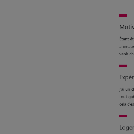
Motiv
Étant é
animaux 
venir ch
Expér
j'ai un 
tout gab
cela c'e
Loge