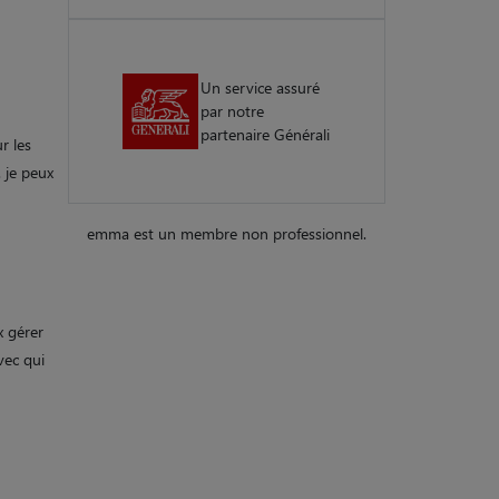
Un service assuré
par notre
partenaire Générali
r les
. je peux
emma est un membre non professionnel.
x gérer
vec qui