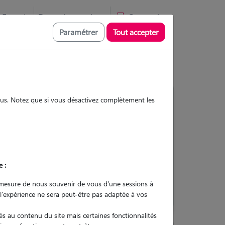
Favoris
Devenir pet sitter
Connexion
Paramétrer
Tout accepter
sous. Notez que si vous désactivez complètement les
Contacter
e :
L'envoi d'une demande est sans
engagement
mesure de nous souvenir de vous d'une sessions à
 l'expérience ne sera peut-être pas adaptée à vos
s au contenu du site mais certaines fonctionnalités