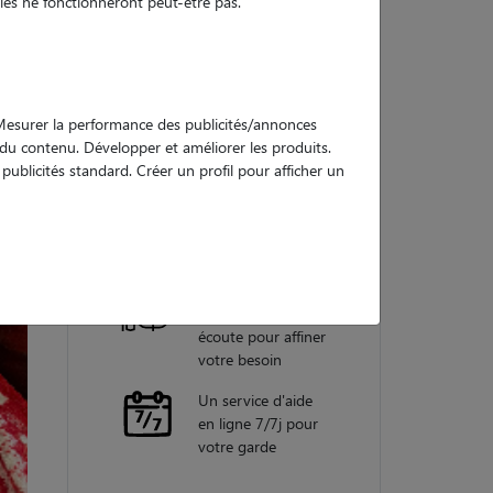
es ne fonctionneront peut-être pas.
Nos
garanties
. Mesurer la performance des publicités/annonces
e du contenu. Développer et améliorer les produits.
ublicités standard. Créer un profil pour afficher un
Une assistance
vétérinaire pour
chaque garde
Un conseiller
personnel à votre
écoute pour affiner
votre besoin
Un service d'aide
en ligne 7/7j pour
votre garde