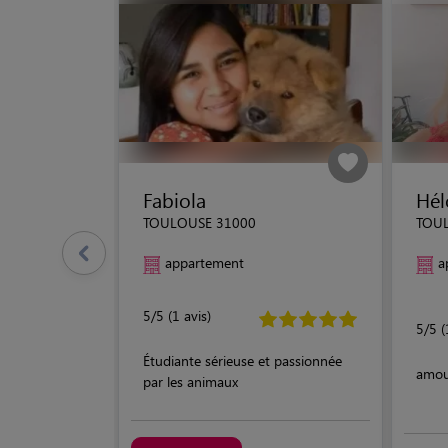
Fabiola
Hél
TOULOUSE 31000
TOU
appartement
a
5/5 (1 avis)
5/5 (
Étudiante sérieuse et passionnée
amou
par les animaux