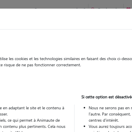
Comment ça marche ?
Recherche
te
/
Occitanie
/
Haute-Garonne
/
Toulouse
ise les cookies et les technologies similaires en faisant des choix ci-des
mma
ute risque de ne pas fonctionner correctement.
 sitter à TOULOUSE 31000
 ans
Si cette option est désactivé
arde
 le Pet Sitter
 en adaptant le site et le contenu à
Nous ne serons pas en 
sser.
l'autre. Par conséquent,
tiels, ce qui permet à Animaute de
centres d'intérêt.
n contenu plus pertinents. Cela nous
Vous aurez toujours accè