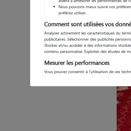
aidera à améliorer les performances de n
Nous pouvons mieux suivre vos préférenc
préférez utiliser.
Comment sont utilisées vos donné
Pas d
Analyser activement les caractéristiques du termi
publicitaires. Sélectionner des publicités person
Stocker et/ou accéder à des informations stockées
contenu personnalisé. Exploiter des études de m
Mesurer les performances
Vous pouvez consentir à l'utilisation de ces tech