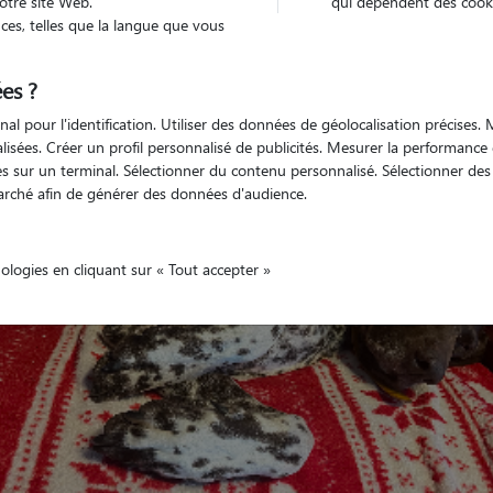
otre site Web.
qui dépendent des cooki
es, telles que la langue que vous
es ?
Véhiculé
'animaux
Appartement
nal pour l'identification. Utiliser des données de géolocalisation précises
nalisées. Créer un profil personnalisé de publicités. Mesurer la performanc
 sur un terminal. Sélectionner du contenu personnalisé. Sélectionner des p
arché afin de générer des données d'audience.
nologies en cliquant sur « Tout accepter »