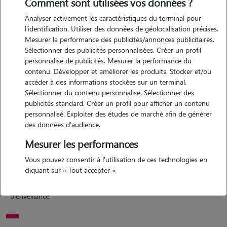
Comment sont utilisées vos données ?
Analyser activement les caractéristiques du terminal pour
Motivation
l'identification. Utiliser des données de géolocalisation précises.
Mesurer la performance des publicités/annonces publicitaires.
m'occuper des animaux et être à leur contact a toujours été une
Sélectionner des publicités personnalisées. Créer un profil
source de bonheur pour moi. j'aime me sentir utile en aidant les
personnalisé de publicités. Mesurer la performance du
propriétaires d'animaux de compagnie, tout en exerçant une véritable
contenu. Développer et améliorer les produits. Stocker et/ou
passion. n'ayant pas encore la chance d'avoir mon propre
accéder à des informations stockées sur un terminal.
Sélectionner du contenu personnalisé. Sélectionner des
compagnon, prendre soin des animaux des autres est un réel plaisir.
publicités standard. Créer un profil pour afficher un contenu
j'ai toujours apprécié passer du temps auprès d'eux, que ce soit dans
personnalisé. Exploiter des études de marché afin de générer
des bars à chats ou lors de visites en animalerie. je suis convaincue
des données d'audience.
que, lors de l'absence de leurs propriétaires, les animaux ont besoin
Mesurer les performances
de bien plus que de simples soins quotidiens : ils ont besoin de
présence, d'attention et d'affection. ayant été habitués au contact
Vous pouvez consentir à l'utilisation de ces technologies en
cliquant sur « Tout accepter »
humain, leur bien-être passe aussi par des moments de tendresse, de
jeu et d'interaction, que je m'engage à leur offrir avec sérieux et
bienveillance.