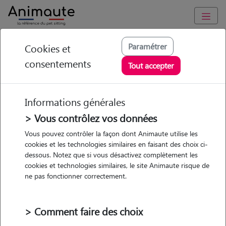
Animaute
/
Normandie
/
Seine-Maritime
/
Rouen
Paramétrer
Cookies et
consentements
Emma - Petsitter à
Tout accepter
ROUEN
Informations générales
> Vous contrôlez vos données
• 18 ans
Vous pouvez contrôler la façon dont Animaute utilise les
cookies et les technologies similaires en faisant des choix ci-
dessous. Notez que si vous désactivez complètement les
cookies et technologies similaires, le site Animaute risque de
ne pas fonctionner correctement.
Pas d'animaux
Maison
> Comment faire des choix