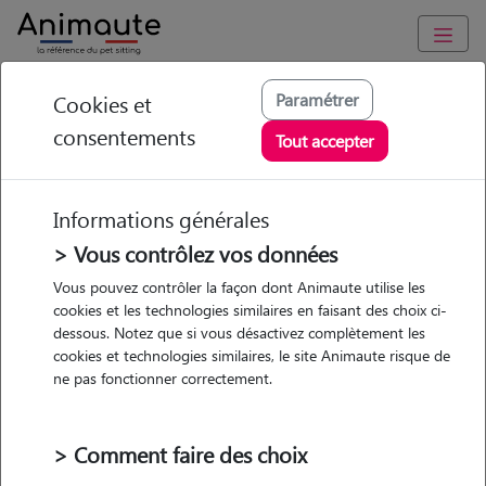
Animaute
/
Occitanie
/
Lot
/
Cahors
Paramétrer
Cookies et
consentements
Eric - Petsitter à
Tout accepter
CAHORS
Informations générales
> Vous contrôlez vos données
• 23 ans
Vous pouvez contrôler la façon dont Animaute utilise les
cookies et les technologies similaires en faisant des choix ci-
dessous. Notez que si vous désactivez complètement les
cookies et technologies similaires, le site Animaute risque de
ne pas fonctionner correctement.
2 animaux
Appartement
> Comment faire des choix