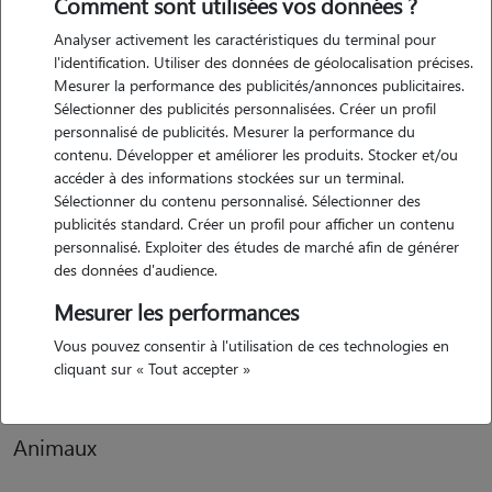
Comment sont utilisées vos données ?
Analyser activement les caractéristiques du terminal pour
Motivation
l'identification. Utiliser des données de géolocalisation précises.
Mesurer la performance des publicités/annonces publicitaires.
je souhaite garder les animaux pour le plaisir, et aussi pour me faire
Sélectionner des publicités personnalisées. Créer un profil
un léger complément de revenu en rendant ce service. je travaille
personnalisé de publicités. Mesurer la performance du
déjà dans ce domaine et souhaite mettre mon professionnalisme à
contenu. Développer et améliorer les produits. Stocker et/ou
votre service
accéder à des informations stockées sur un terminal.
Sélectionner du contenu personnalisé. Sélectionner des
publicités standard. Créer un profil pour afficher un contenu
personnalisé. Exploiter des études de marché afin de générer
Expérience
des données d'audience.
j'ai toujours eu des animaux à la maison, chien chat, poisson ainsi que
Mesurer les performances
certains animaux exotiques, et je sais parfaitement m'en occuper. et
Vous pouvez consentir à l'utilisation de ces technologies en
aussi les mettre en confiance pour qu'il se sente bien avec moi.
cliquant sur « Tout accepter »
Animaux