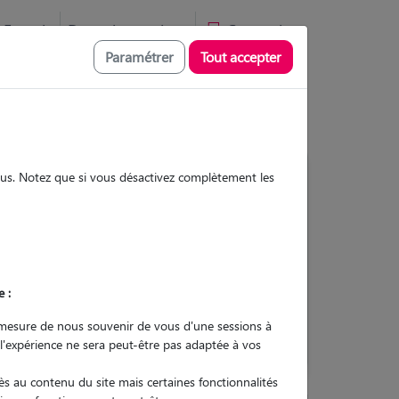
Favoris
Devenir pet sitter
Connexion
Paramétrer
Tout accepter
sous. Notez que si vous désactivez complètement les
Contacter
e :
L'envoi d'une demande est sans
engagement
mesure de nous souvenir de vous d'une sessions à
 l'expérience ne sera peut-être pas adaptée à vos
s au contenu du site mais certaines fonctionnalités