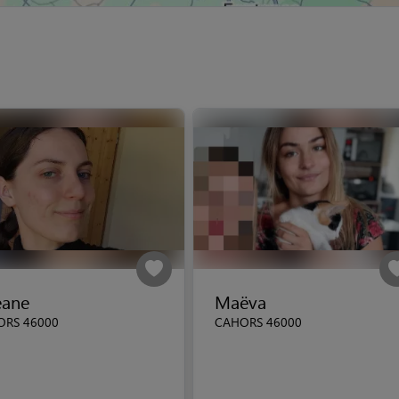
éane
Maëva
ORS 46000
CAHORS 46000