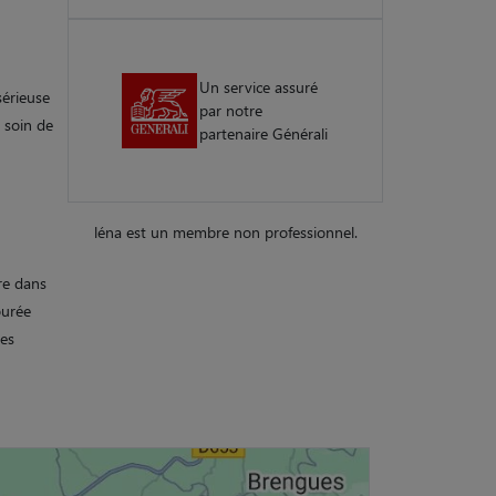
Un service assuré
sérieuse
par notre
s soin de
partenaire Générali
léna est un membre non professionnel.
re dans
ourée
des