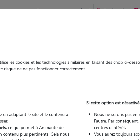
Comment ça marche ?
Recherche
te
/
Occitanie
/
Lot
/
Cahors
ise les cookies et les technologies similaires en faisant des choix ci-des
na
ute risque de ne pas fonctionner correctement.
 sitter à CAHORS 46000
 ans
Si cette option est désactivé
 en adaptant le site et le contenu à
Nous ne serons pas en 
sser.
l'autre. Par conséquent,
tiels, ce qui permet à Animaute de
centres d'intérêt.
n contenu plus pertinents. Cela nous
Vous aurez toujours accè