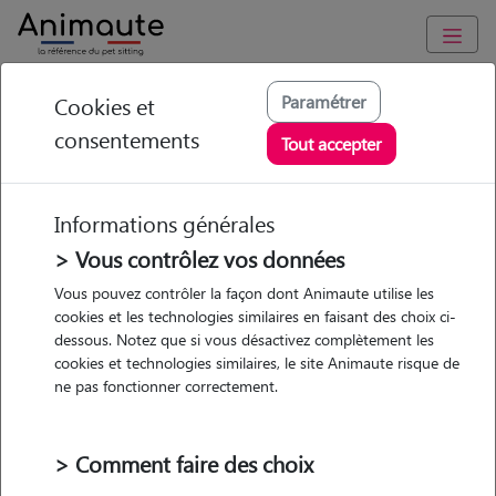
Animaute
/
Occitanie
/
Lot
/
Cahors
Paramétrer
Cookies et
consentements
Maëva - Petsitter à
Tout accepter
CAHORS
Informations générales
> Vous contrôlez vos données
• 25 ans
Vous pouvez contrôler la façon dont Animaute utilise les
cookies et les technologies similaires en faisant des choix ci-
dessous. Notez que si vous désactivez complètement les
cookies et technologies similaires, le site Animaute risque de
ne pas fonctionner correctement.
Pas d'animaux
Appartement
> Comment faire des choix