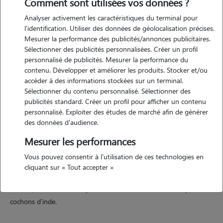
Comment sont utilisées vos données ?
Analyser activement les caractéristiques du terminal pour
Motivation
l'identification. Utiliser des données de géolocalisation précises.
Mesurer la performance des publicités/annonces publicitaires.
Étudiante à cahors je n'ai pas pu prendre mon chat avec moi. j'aime
Sélectionner des publicités personnalisées. Créer un profil
beaucoup les animaux et ça me met manque de ne pas en avoir. je
personnalisé de publicités. Mesurer la performance du
me propose donc de gardez les vôtres. j'ai déjà eu des chats, chiens,
contenu. Développer et améliorer les produits. Stocker et/ou
poissons, cochons d'inde, lapins. je serais ravie de pouvoir m'occuper
accéder à des informations stockées sur un terminal.
Sélectionner du contenu personnalisé. Sélectionner des
d'animaux.
publicités standard. Créer un profil pour afficher un contenu
personnalisé. Exploiter des études de marché afin de générer
des données d'audience.
Expérience
Mesurer les performances
j'ai déjà été pet sitter pour une dame âgée qui avait besoin de
Vous pouvez consentir à l'utilisation de ces technologies en
promener son chien. j en ai eu plusieurs moi même depuis petite. j'ai
cliquant sur « Tout accepter »
grandi à la campagne et j'ai pu avoir un très gros chien ( bouvier
bernois) des chats, des lapins en liberté à l'extérieur ainsi que des
cochons d'inde.