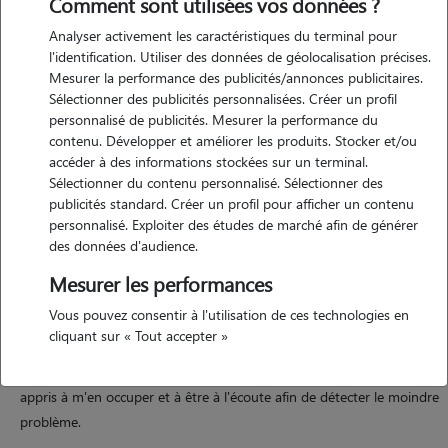
Comment sont utilisées vos données ?
Analyser activement les caractéristiques du terminal pour
l'identification. Utiliser des données de géolocalisation précises.
Mesurer la performance des publicités/annonces publicitaires.
Motivation
Sélectionner des publicités personnalisées. Créer un profil
personnalisé de publicités. Mesurer la performance du
j'ai toujours adoré les animaux, depuis petite je veux travailler auprès
contenu. Développer et améliorer les produits. Stocker et/ou
d'eux ! j'adore m'en occuper, les nourrir, les caresser ou même les
accéder à des informations stockées sur un terminal.
brosser. j'ai toujours voulu avoir un chien pour faire de longues
Sélectionner du contenu personnalisé. Sélectionner des
balades avec, mais c'est souvent incompatible avec des chats
publicités standard. Créer un profil pour afficher un contenu
personnalisé. Exploiter des études de marché afin de générer
malheureusement.
des données d'audience.
Mesurer les performances
Expérience
Vous pouvez consentir à l'utilisation de ces technologies en
cliquant sur « Tout accepter »
j'ai toujours eu des chats chez moi. je fais de l'équitation depuis 17
ans, alors je suis entourée de chevaux et de chiens depuis petite. j'ai
appris à m'en occuper et à être à l'écoute afin de détecter le moindre
problème.