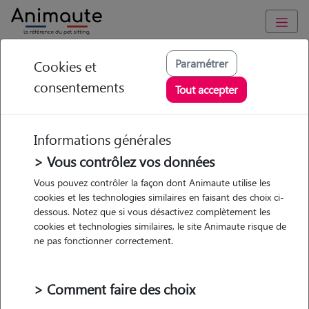
Animaute
/
Hauts-de-France
/
Calvados
/
Le Hom
Paramétrer
Cookies et
consentements
Hippolyne - Petsitter
Tout accepter
à LE HOM
Informations générales
> Vous contrôlez vos données
• 20 ans
Vous pouvez contrôler la façon dont Animaute utilise les
cookies et les technologies similaires en faisant des choix ci-
Garde
dessous. Notez que si vous désactivez complètement les
chez le Pet Sitter
cookies et technologies similaires, le site Animaute risque de
ne pas fonctionner correctement.
> Comment faire des choix
2 animaux
Maison