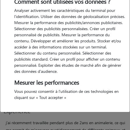
Comment sont utilisées vos données ?
Analyser activement les caractéristiques du terminal pour
l'identification. Utiliser des données de géolocalisation précises.
Mesurer la performance des publicités/annonces publicitaires.
Sélectionner des publicités personnalisées. Créer un profil
personnalisé de publicités. Mesurer la performance du
contenu. Développer et améliorer les produits. Stocker et/ou
Motivation
accéder à des informations stockées sur un terminal.
Sélectionner du contenu personnalisé. Sélectionner des
publicités standard. Créer un profil pour afficher un contenu
actuellement en formation dans le but de devenir assistante
personnalisé. Exploiter des études de marché afin de générer
vétérinaire, je souhaite amortir le coût de ma formation tout en
des données d'audience.
faisant quelque chose que j'aime, passer du temps avec les animaux.
Mesurer les performances
me permettant également d'approfondir mon éxpérience déja
présente.
Vous pouvez consentir à l'utilisation de ces technologies en
cliquant sur « Tout accepter »
Expérience
j'ai récemment travaillée pendant plus de 2ans en animalerie, ce qui
ma permit de m'occuper quotidiennement de différents animaux, et