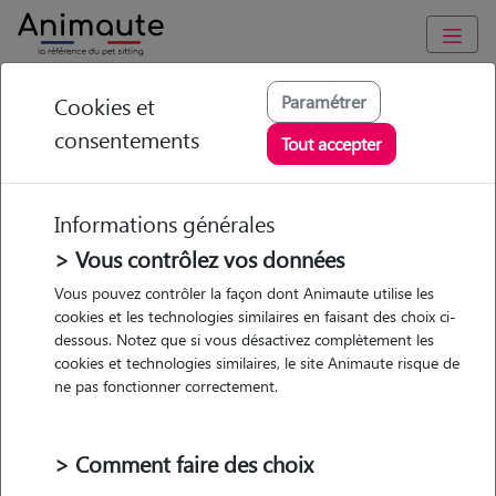
Animaute
/
Hauts-de-France
/
Calvados
/
Le Hom
Paramétrer
Cookies et
consentements
Elena - Petsitter à LE
Tout accepter
HOM
Informations générales
> Vous contrôlez vos données
Vous pouvez contrôler la façon dont Animaute utilise les
5
/5
(
2 avis
)
cookies et les technologies similaires en faisant des choix ci-
dessous. Notez que si vous désactivez complètement les
• 30 ans
cookies et technologies similaires, le site Animaute risque de
Garde
ne pas fonctionner correctement.
chez le Pet Sitter
> Comment faire des choix