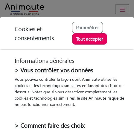
Animaute
/
Hauts-de-France
/
Calvados
/
Le Hom
Paramétrer
Cookies et
consentements
Lilou - Petsitter à
Tout accepter
ESPINS
Informations générales
> Vous contrôlez vos données
• 24 ans
Vous pouvez contrôler la façon dont Animaute utilise les
cookies et les technologies similaires en faisant des choix ci-
dessous. Notez que si vous désactivez complètement les
cookies et technologies similaires, le site Animaute risque de
ne pas fonctionner correctement.
1 animal
Appartement
> Comment faire des choix