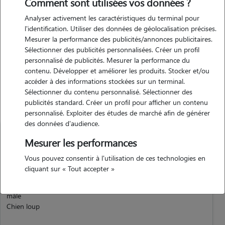
Comment sont utilisées vos données ?
ayant moi même un chien, j'ai l'habitude des randonnées, des
Analyser activement les caractéristiques du terminal pour
promenades. mon chien est âgé de bientôt 1 an. j'ai toujours sorti les
l'identification. Utiliser des données de géolocalisation précises.
chiens de mes amis ou encore de ma famille. j'ai une très bonne
Mesurer la performance des publicités/annonces publicitaires.
approche avec eux.
Sélectionner des publicités personnalisées. Créer un profil
personnalisé de publicités. Mesurer la performance du
contenu. Développer et améliorer les produits. Stocker et/ou
accéder à des informations stockées sur un terminal.
Animaux
Sélectionner du contenu personnalisé. Sélectionner des
publicités standard. Créer un profil pour afficher un contenu
personnalisé. Exploiter des études de marché afin de générer
des données d'audience.
Mesurer les performances
Vous pouvez consentir à l'utilisation de ces technologies en
cliquant sur « Tout accepter »
Anja
Chien
mâle
Chien loup