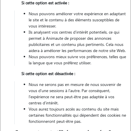
Si cette option est activée :
Véhiculé
Nous pouvons améliorer votre expérience en adaptant
le site et le contenu à des éléments susceptibles de
Contacter
vous intéresser.
Ils analysent vos centres d'intérêt potentiels, ce qui
L'envoi d'une demande est sans engagement
permet à Animaute de proposer des annonces
publicitaires et un contenu plus pertinents. Cela nous
aidera à améliorer les performances de notre site Web.
Nous pouvons mieux suivre vos préférences, telles que
la langue que vous préférez utiliser.
Motivation
Si cette option est désactivée :
j'adore passer du temps avec les chiens ! que ce soit du jeu, des
Nous ne serons pas en mesure de nous souvenir de
grandes promenades ect .. ayant moi même un chien, très joueur,
vous d'une sessions à l'autre. Par conséquent,
bien équilibré et non dominant, il adore passer du temps avec d'autre
l'expérience ne sera peut-être pas adaptée à vos
centres d'intérêt.
chiens !
Vous aurez toujours accès au contenu du site mais
certaines fonctionnalités qui dépendent des cookies ne
fonctionneront peut-être pas.
Expérience