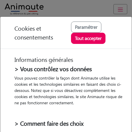
Animaute
/
Auvergne-Rhône-Alpes
/
Isère
/
Le Grand-Lemps
Paramétrer
Cookies et
consentements
Hugo - Petsitter à
Tout accepter
FLACHERES
Informations générales
> Vous contrôlez vos données
• 20 ans
Vous pouvez contrôler la façon dont Animaute utilise les
cookies et les technologies similaires en faisant des choix ci-
dessous. Notez que si vous désactivez complètement les
cookies et technologies similaires, le site Animaute risque de
ne pas fonctionner correctement.
1 animal
Appartement
> Comment faire des choix