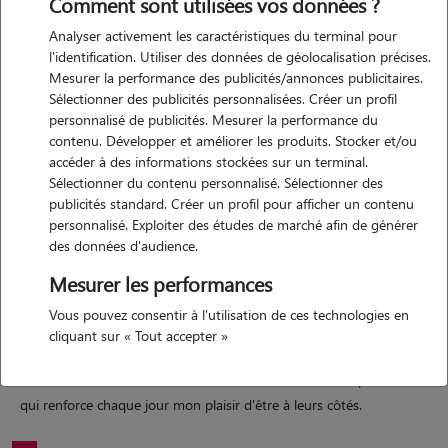
Comment sont utilisées vos données ?
Analyser activement les caractéristiques du terminal pour
Motivation
l'identification. Utiliser des données de géolocalisation précises.
Mesurer la performance des publicités/annonces publicitaires.
toujours en vadrouille et en promenade dans les environs, je vous
Sélectionner des publicités personnalisées. Créer un profil
propose un service qui permet à vos animaux de sortir, de se
personnalisé de publicités. Mesurer la performance du
dépenser et de découvrir de nouveaux horizons. offrez-leur des
contenu. Développer et améliorer les produits. Stocker et/ou
balades régulières et une vraie sociabilisation, le tout sans que vous
accéder à des informations stockées sur un terminal.
Sélectionner du contenu personnalisé. Sélectionner des
ayez besoin de quitter votre domicile, en toute sérénité.
publicités standard. Créer un profil pour afficher un contenu
personnalisé. Exploiter des études de marché afin de générer
des données d'audience.
Expérience
Mesurer les performances
amoureux des animaux depuis toujours, je partage aujourd'hui mon
Vous pouvez consentir à l'utilisation de ces technologies en
quotidien avec un petit berger américain plein d'énergie. entouré
cliquant sur « Tout accepter »
régulièrement de différents animaux, j'ai développé une véritable
sensibilité à leurs besoins, à leur bien-être et à leur comportement, ce
qui renforce chaque jour mon plaisir d'être à leurs côtés.