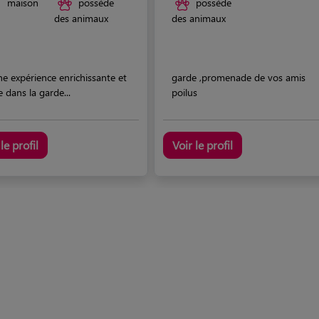
maison
possède
possède
des animaux
des animaux
une expérience enrichissante et
garde ,promenade de vos amis
e dans la garde...
poilus
le profil
Voir le profil