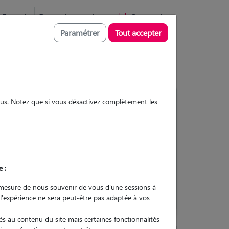
Favoris
Devenir pet sitter
Connexion
Paramétrer
Tout accepter
sous. Notez que si vous désactivez complètement les
Contacter
e :
L'envoi d'une demande est sans
engagement
mesure de nous souvenir de vous d'une sessions à
 l'expérience ne sera peut-être pas adaptée à vos
s au contenu du site mais certaines fonctionnalités