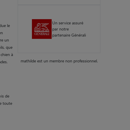
Un service assuré
due le
par notre
en
partenaire Générali
re un
ls, que
 chien à
mathilde est un membre non professionnel.
ades.
vis de
e toute