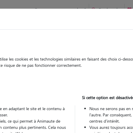
Comment ça marche ?
Recherche
te
/
Auvergne-Rhône-Alpes
/
Isère
/
Le Grand-Lemps
ise les cookies et les technologies similaires en faisant des choix ci-des
thilde
ute risque de ne pas fonctionner correctement.
 sitter à BIZONNES 38690
 ans
Si cette option est désactivé
 en adaptant le site et le contenu à
Nous ne serons pas en 
sser.
l'autre. Par conséquent,
tiels, ce qui permet à Animaute de
centres d'intérêt.
n contenu plus pertinents. Cela nous
Vous aurez toujours accè