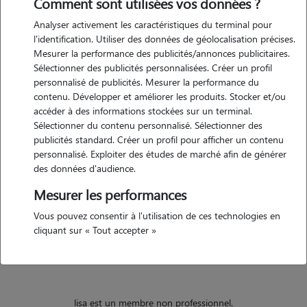
Comment sont utilisées vos données ?
Analyser activement les caractéristiques du terminal pour
Motivation
l'identification. Utiliser des données de géolocalisation précises.
Mesurer la performance des publicités/annonces publicitaires.
Actuellement étudiante je pourrais occasionnellement garder vos
Sélectionner des publicités personnalisées. Créer un profil
animaux (chiens ou chats) pour une promenade ou une journée à
personnalisé de publicités. Mesurer la performance du
votre domicile ! J'ai l'habitude des animaux étant donné que j'ai
contenu. Développer et améliorer les produits. Stocker et/ou
grandi avec deux chiens à la maison, n'hésitez pas à me contacter :)
accéder à des informations stockées sur un terminal.
Sélectionner du contenu personnalisé. Sélectionner des
publicités standard. Créer un profil pour afficher un contenu
personnalisé. Exploiter des études de marché afin de générer
Expérience
des données d'audience.
J'ai grandi avec 2 chiens, un golden retriver et un griffon, je n'ai donc
Mesurer les performances
aucun soucis à m'en occuper où à gérer tous types de chiens durant
Vous pouvez consentir à l'utilisation de ces technologies en
des balades. J'adore les animaux alors je serais très attentionnée avec
cliquant sur « Tout accepter »
eux et attentive à leurs besoins.
lisa est un membre non professionnel.