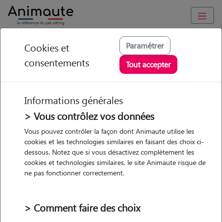
Animaute
/
Occitanie
/
Pyrénées-Orientales
/
Canet-en-Roussillon
Paramétrer
Cookies et
consentements
Lisa - Petsitter à
Tout accepter
Canet-en-Roussillon
Informations générales
> Vous contrôlez vos données
• 24 ans
Vous pouvez contrôler la façon dont Animaute utilise les
cookies et les technologies similaires en faisant des choix ci-
dessous. Notez que si vous désactivez complètement les
cookies et technologies similaires, le site Animaute risque de
ne pas fonctionner correctement.
Pas d'animaux
Appartement
> Comment faire des choix