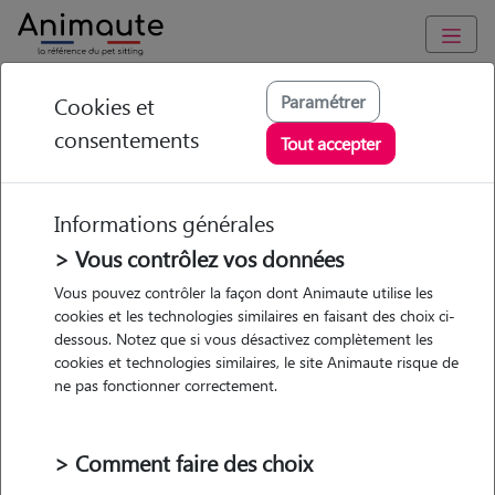
Animaute
/
Occitanie
/
Pyrénées-Orientales
/
Canet-en-Roussillon
Paramétrer
Cookies et
consentements
Zoe - Petsitter à
Tout accepter
CANET EN
ROUSSILLON
Informations générales
> Vous contrôlez vos données
Vous pouvez contrôler la façon dont Animaute utilise les
cookies et les technologies similaires en faisant des choix ci-
• 24 ans
dessous. Notez que si vous désactivez complètement les
cookies et technologies similaires, le site Animaute risque de
ne pas fonctionner correctement.
> Comment faire des choix
Pas d'animaux
Maison