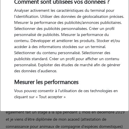
Comment sont utilisées vos données ?
Analyser activement les caractéristiques du terminal pour
l'identification. Utiliser des données de géolocalisation précises.
Motivation
Mesurer la performance des publicités/annonces publicitaires.
Sélectionner des publicités personnalisées. Créer un profil
personnalisé de publicités. Mesurer la performance du
je m'appelle zoé, j'ai 22 ans, passionné par les animaux depuis mon
contenu. Développer et améliorer les produits. Stocker et/ou
plus jeune âge j'ai toujours vécu avec des chiens à la maison et
accéder à des informations stockées sur un terminal.
j'aimerai en faire mon métier par la suite. en attendant j'aimerai
Sélectionner du contenu personnalisé. Sélectionner des
proposer mes services de dog sitter, je peut également aller
publicités standard. Créer un profil pour afficher un contenu
promener les chiens en extérieur et également leurs faire un
personnalisé. Exploiter des études de marché afin de générer
toilettage à domicile.
des données d'audience.
Mesurer les performances
Vous pouvez consentir à l'utilisation de ces technologies en
Expérience
cliquant sur « Tout accepter »
j'ai vécu avec le chien de mon papa toute seule pendant 1 ans, j'ai
également fait un stage à la spa pendant 1 mois en décembre 2019
et je viens d'être diplômée de mon acaced (attestation de
connaissance pour animaux de compagnie d'espèces domestiques)