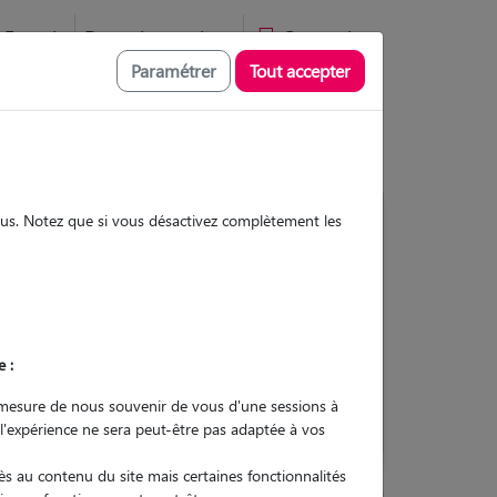
Favoris
Devenir pet sitter
Connexion
Paramétrer
Tout accepter
sous. Notez que si vous désactivez complètement les
Contacter
e :
L'envoi d'une demande est sans
engagement
mesure de nous souvenir de vous d'une sessions à
 l'expérience ne sera peut-être pas adaptée à vos
s au contenu du site mais certaines fonctionnalités