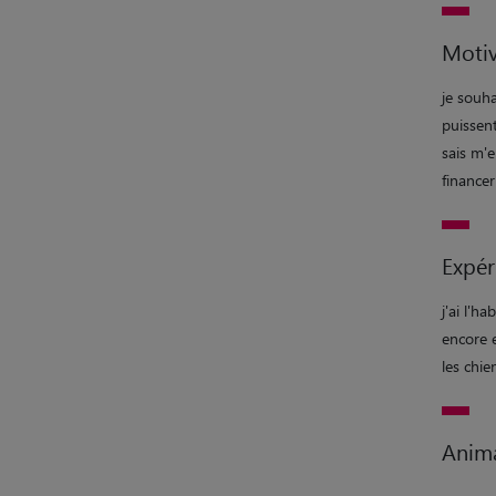
Motiv
je souha
puissent
sais m'e
financer
Expér
j'ai l'
encore e
les chie
Anim