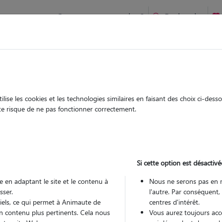
Comment ça marche ?
Recherche
te
/
Pays-de-la-Loire
/
Loire-Atlantique
/
Vallet
ise les cookies et les technologies similaires en faisant des choix ci-des
uise
ute risque de ne pas fonctionner correctement.
 sitter à VALLET 44330
 ans
Si cette option est désactivé
 en adaptant le site et le contenu à
Nous ne serons pas en 
sser.
l'autre. Par conséquent,
tiels, ce qui permet à Animaute de
centres d'intérêt.
n contenu plus pertinents. Cela nous
Vous aurez toujours accè