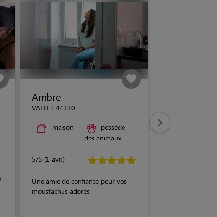
Ambre
VALLET 44330
maison
possède
des animaux
5/5 (1 avis)
x
Une amie de confiance pour vos
moustachus adorés