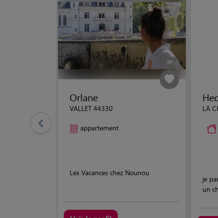
Orlane
He
VALLET 44330
LA C
appartement
Les Vacances chez Nounou
je pa
un c