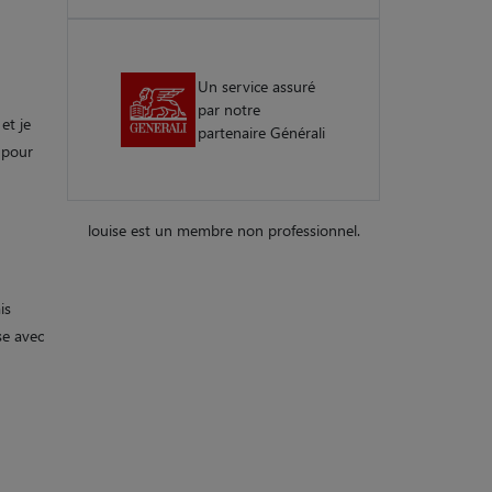
Un service assuré
par notre
et je
partenaire Générali
 pour
louise est un membre non professionnel.
is
se avec